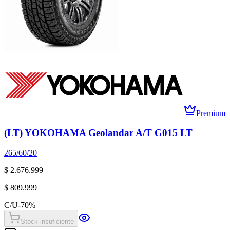
Premium
(LT) YOKOHAMA Geolandar A/T G015 LT
265/60/20
$ 2.676.999
$ 809.999
C/U
-
70
%
Stock insuficiente