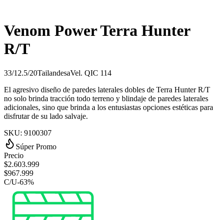
Venom Power Terra Hunter
R/T
33/12.5/20
Tailandesa
Vel.
Q
IC
114
El agresivo diseño de paredes laterales dobles de Terra Hunter R/T
no solo brinda tracción todo terreno y blindaje de paredes laterales
adicionales, sino que brinda a los entusiastas opciones estéticas para
disfrutar de su lado salvaje.
SKU:
9100307
Súper Promo
Precio
$
2.603.999
$
967.999
C/U
-
63
%