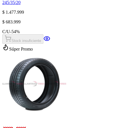
245/35/20
$ 1.477.999
$ 683.999
C/U
-
54
%
Stock insuficiente
Súper Promo