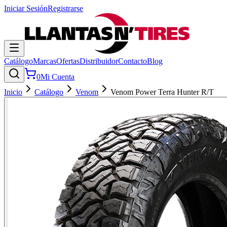
Iniciar Sesión
Registrarse
Catálogo
Marcas
Ofertas
Distribuidor
Contacto
Blog
0
Mi Cuenta
Inicio
Catálogo
Venom
Venom Power Terra Hunter R/T