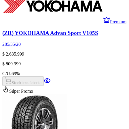
Premium
(ZR) YOKOHAMA Advan Sport V105S
285/35/20
$ 2.635.999
$ 809.999
C/U
-
69
%
Stock insuficiente
Súper Promo