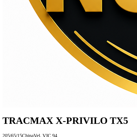
TRACMAX X-PRIVILO TX5
205/65/15
China
Vel.
V
IC
94