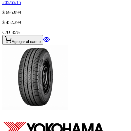
205/65/15
$ 695.999
$ 452.399
C/U
-
35
%
Agregar al carrito