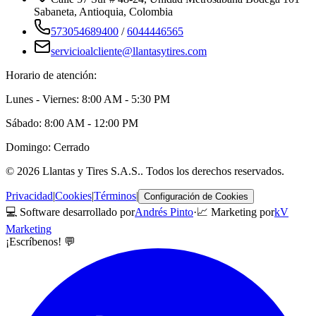
Sabaneta
,
Antioquia
, Colombia
573054689400
/
6044446565
servicioalcliente@llantasytires.com
Horario de atención:
Lunes - Viernes: 8:00 AM - 5:30 PM
Sábado: 8:00 AM - 12:00 PM
Domingo: Cerrado
©
2026
Llantas y Tires S.A.S.
. Todos los derechos reservados.
Privacidad
|
Cookies
|
Términos
|
Configuración de Cookies
💻 Software desarrollado por
Andrés Pinto
·
📈 Marketing por
kV
Marketing
¡Escríbenos! 💬