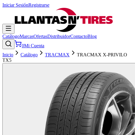
Iniciar Sesión
Registrarse
Catálogo
Marcas
Ofertas
Distribuidor
Contacto
Blog
0
Mi Cuenta
Inicio
Catálogo
TRACMAX
TRACMAX X-PRIVILO
TX5