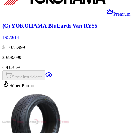
Premium
(C) YOKOHAMA BluEarth Van RY55
195/0/14
$ 1.073.999
$ 698.099
C/U
-
35
%
Stock insuficiente
Súper Promo