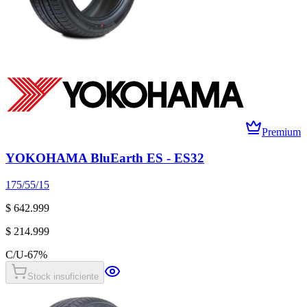
Premium
YOKOHAMA BluEarth ES - ES32
175/55/15
$ 642.999
$ 214.999
C/U
-
67
%
Stock insuficiente