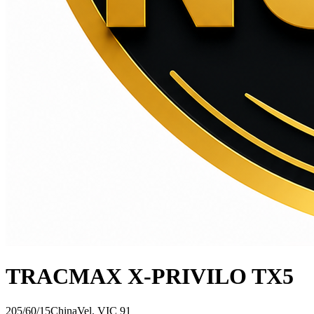
TRACMAX X-PRIVILO TX5
205/60/15
China
Vel.
V
IC
91