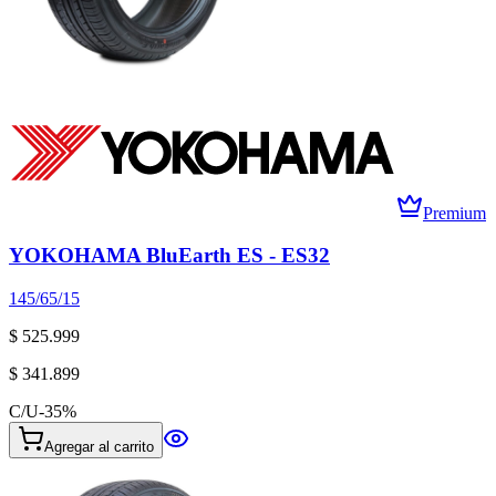
Premium
YOKOHAMA BluEarth ES - ES32
145/65/15
$ 525.999
$ 341.899
C/U
-
35
%
Agregar al carrito