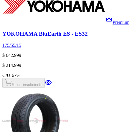
Premium
YOKOHAMA BluEarth ES - ES32
175/55/15
$ 642.999
$ 214.999
C/U
-
67
%
Stock insuficiente