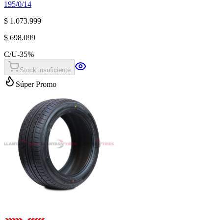
195/0/14
$ 1.073.999
$ 698.099
C/U
-
35
%
Stock insuficiente
Súper Promo