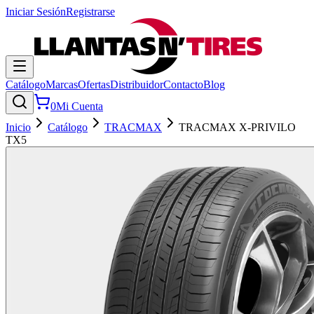
Iniciar Sesión
Registrarse
Catálogo
Marcas
Ofertas
Distribuidor
Contacto
Blog
0
Mi Cuenta
Inicio
Catálogo
TRACMAX
TRACMAX X-PRIVILO
TX5