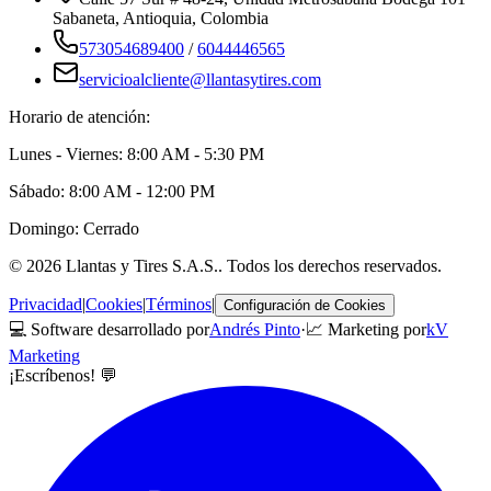
Sabaneta
,
Antioquia
, Colombia
573054689400
/
6044446565
servicioalcliente@llantasytires.com
Horario de atención:
Lunes - Viernes: 8:00 AM - 5:30 PM
Sábado: 8:00 AM - 12:00 PM
Domingo: Cerrado
©
2026
Llantas y Tires S.A.S.
. Todos los derechos reservados.
Privacidad
|
Cookies
|
Términos
|
Configuración de Cookies
💻 Software desarrollado por
Andrés Pinto
·
📈 Marketing por
kV
Marketing
¡Escríbenos! 💬