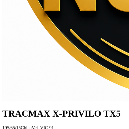
TRACMAX X-PRIVILO TX5
195/65/15
China
Vel.
V
IC
91