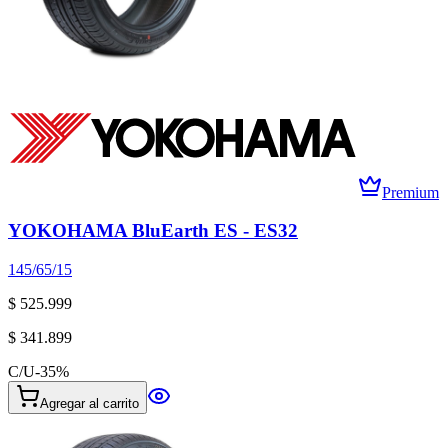
Premium
YOKOHAMA BluEarth ES - ES32
145/65/15
$ 525.999
$ 341.899
C/U
-
35
%
Agregar al carrito