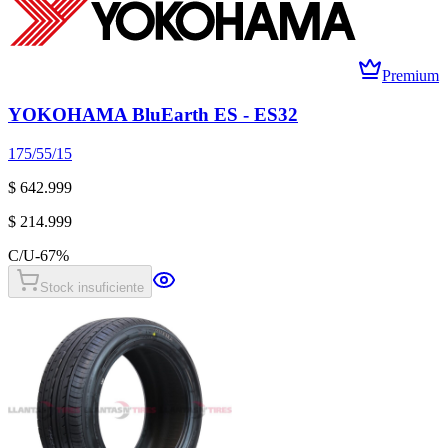
Premium
YOKOHAMA BluEarth ES - ES32
175/55/15
$ 642.999
$ 214.999
C/U
-
67
%
Stock insuficiente