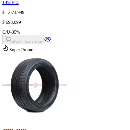
195/0/14
$ 1.073.999
$ 698.099
C/U
-
35
%
Stock insuficiente
Súper Promo