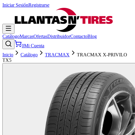
Iniciar Sesión
Registrarse
Catálogo
Marcas
Ofertas
Distribuidor
Contacto
Blog
0
Mi Cuenta
Inicio
Catálogo
TRACMAX
TRACMAX X-PRIVILO
TX5