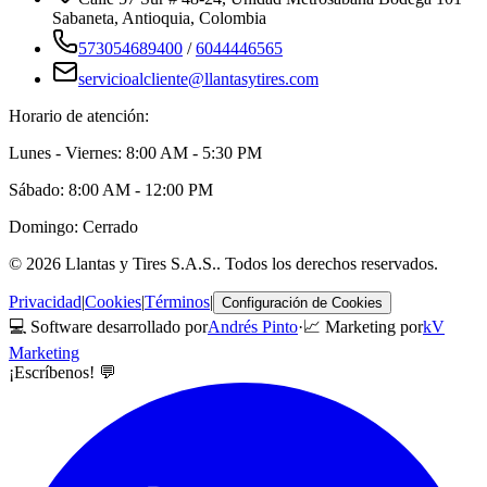
Sabaneta
,
Antioquia
, Colombia
573054689400
/
6044446565
servicioalcliente@llantasytires.com
Horario de atención:
Lunes - Viernes: 8:00 AM - 5:30 PM
Sábado: 8:00 AM - 12:00 PM
Domingo: Cerrado
©
2026
Llantas y Tires S.A.S.
. Todos los derechos reservados.
Privacidad
|
Cookies
|
Términos
|
Configuración de Cookies
💻 Software desarrollado por
Andrés Pinto
·
📈 Marketing por
kV
Marketing
¡Escríbenos! 💬