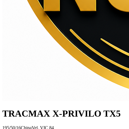
TRACMAX X-PRIVILO TX5
195/50/16
China
Vel.
V
IC
84