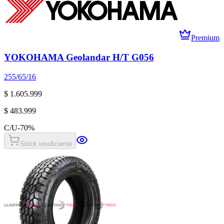
Premium
YOKOHAMA Geolandar H/T G056
255/65/16
$ 1.605.999
$ 483.999
C/U
-
70
%
Stock insuficiente