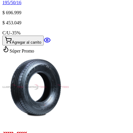
195/50/16
$ 696.999
$ 453.049
C/U
-
35
%
Agregar al carrito
Súper Promo