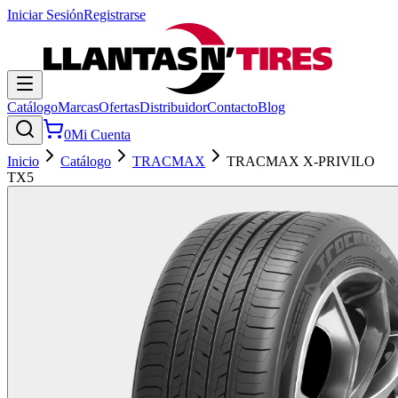
Iniciar Sesión
Registrarse
Catálogo
Marcas
Ofertas
Distribuidor
Contacto
Blog
0
Mi Cuenta
Inicio
Catálogo
TRACMAX
TRACMAX X-PRIVILO
TX5