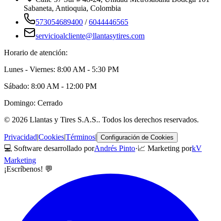
Sabaneta
,
Antioquia
, Colombia
573054689400
/
6044446565
servicioalcliente@llantasytires.com
Horario de atención:
Lunes - Viernes: 8:00 AM - 5:30 PM
Sábado: 8:00 AM - 12:00 PM
Domingo: Cerrado
©
2026
Llantas y Tires S.A.S.
. Todos los derechos reservados.
Privacidad
|
Cookies
|
Términos
|
Configuración de Cookies
💻 Software desarrollado por
Andrés Pinto
·
📈 Marketing por
kV
Marketing
¡Escríbenos! 💬