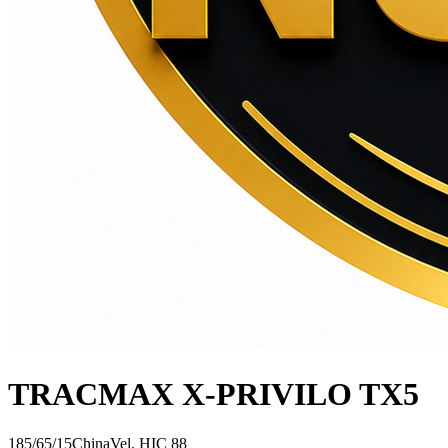
TRACMAX X-PRIVILO TX5
185/65/15
China
Vel.
H
IC
88