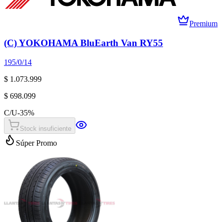
Premium
(C) YOKOHAMA BluEarth Van RY55
195/0/14
$ 1.073.999
$ 698.099
C/U
-
35
%
Stock insuficiente
Súper Promo