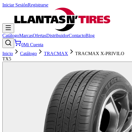
Iniciar Sesión
Registrarse
Catálogo
Marcas
Ofertas
Distribuidor
Contacto
Blog
0
Mi Cuenta
Inicio
Catálogo
TRACMAX
TRACMAX X-PRIVILO
TX5