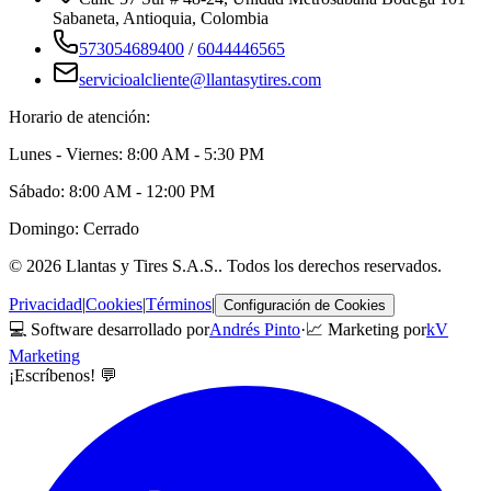
Sabaneta
,
Antioquia
, Colombia
573054689400
/
6044446565
servicioalcliente@llantasytires.com
Horario de atención:
Lunes - Viernes: 8:00 AM - 5:30 PM
Sábado: 8:00 AM - 12:00 PM
Domingo: Cerrado
©
2026
Llantas y Tires S.A.S.
. Todos los derechos reservados.
Privacidad
|
Cookies
|
Términos
|
Configuración de Cookies
💻 Software desarrollado por
Andrés Pinto
·
📈 Marketing por
kV
Marketing
¡Escríbenos! 💬