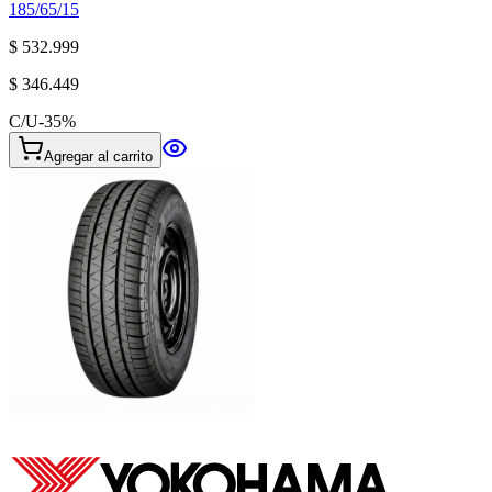
185/65/15
$ 532.999
$ 346.449
C/U
-
35
%
Agregar al carrito