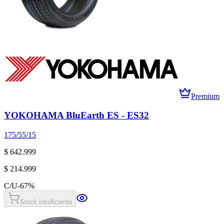
Premium
YOKOHAMA BluEarth ES - ES32
175/55/15
$ 642.999
$ 214.999
C/U
-
67
%
Stock insuficiente