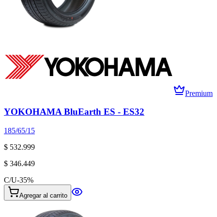
Premium
YOKOHAMA BluEarth ES - ES32
185/65/15
$ 532.999
$ 346.449
C/U
-
35
%
Agregar al carrito