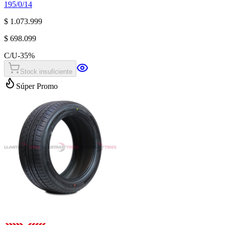
195/0/14
$ 1.073.999
$ 698.099
C/U
-
35
%
Stock insuficiente
Súper Promo