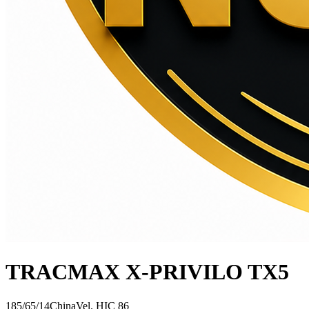
TRACMAX X-PRIVILO TX5
185/65/14
China
Vel.
H
IC
86