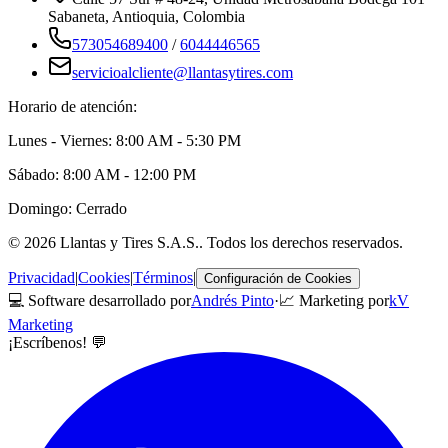
Sabaneta
,
Antioquia
, Colombia
573054689400
/
6044446565
servicioalcliente@llantasytires.com
Horario de atención:
Lunes - Viernes: 8:00 AM - 5:30 PM
Sábado: 8:00 AM - 12:00 PM
Domingo: Cerrado
©
2026
Llantas y Tires S.A.S.
. Todos los derechos reservados.
Privacidad
|
Cookies
|
Términos
|
Configuración de Cookies
💻 Software desarrollado por
Andrés Pinto
·
📈 Marketing por
kV
Marketing
¡Escríbenos! 💬