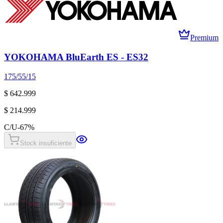
Premium
YOKOHAMA BluEarth ES - ES32
175/55/15
$ 642.999
$ 214.999
C/U
-
67
%
Stock insuficiente