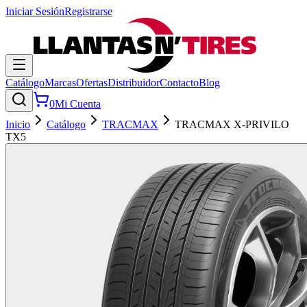
Iniciar Sesión
Registrarse
Catálogo
Marcas
Ofertas
Distribuidor
Contacto
Blog
0
Mi Cuenta
Inicio
Catálogo
TRACMAX
TRACMAX X-PRIVILO
TX5