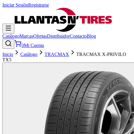
Iniciar Sesión
Registrarse
Catálogo
Marcas
Ofertas
Distribuidor
Contacto
Blog
0
Mi Cuenta
Inicio
Catálogo
TRACMAX
TRACMAX X-PRIVILO
TX5