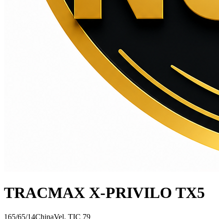
TRACMAX X-PRIVILO TX5
165/65/14
China
Vel.
T
IC
79