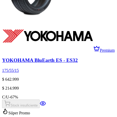
Premium
YOKOHAMA BluEarth ES - ES32
175/55/15
$ 642.999
$ 214.999
C/U
-
67
%
Stock insuficiente
Súper Promo