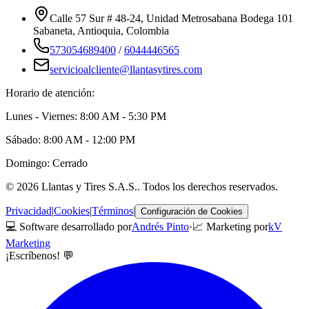
Calle 57 Sur # 48-24, Unidad Metrosabana Bodega 101
Sabaneta
,
Antioquia
, Colombia
573054689400
/
6044446565
servicioalcliente@llantasytires.com
Horario de atención:
Lunes - Viernes: 8:00 AM - 5:30 PM
Sábado: 8:00 AM - 12:00 PM
Domingo: Cerrado
©
2026
Llantas y Tires S.A.S.
. Todos los derechos reservados.
Privacidad
|
Cookies
|
Términos
|
Configuración de Cookies
💻 Software desarrollado por
Andrés Pinto
·
📈 Marketing por
kV
Marketing
¡Escríbenos! 💬