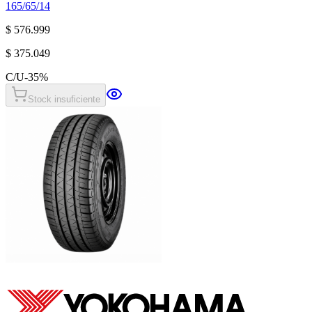
165/65/14
$ 576.999
$ 375.049
C/U
-
35
%
Stock insuficiente