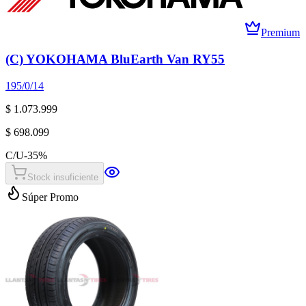
Premium
(C) YOKOHAMA BluEarth Van RY55
195/0/14
$ 1.073.999
$ 698.099
C/U
-
35
%
Stock insuficiente
Súper Promo