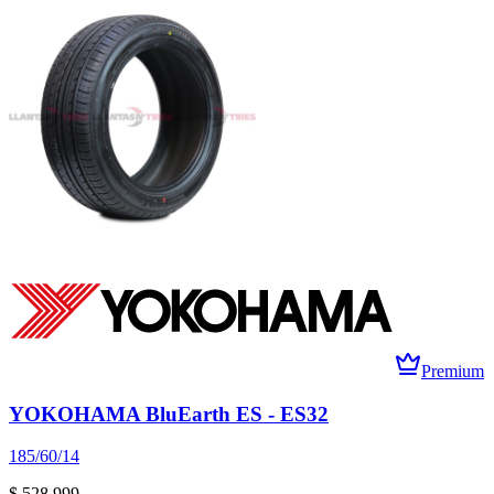
Premium
YOKOHAMA BluEarth ES - ES32
185/60/14
$ 528.999