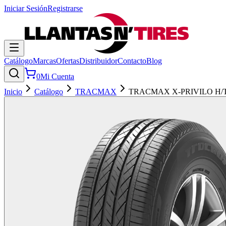
Iniciar Sesión
Registrarse
Catálogo
Marcas
Ofertas
Distribuidor
Contacto
Blog
0
Mi Cuenta
Inicio
Catálogo
TRACMAX
TRACMAX X-PRIVILO H/