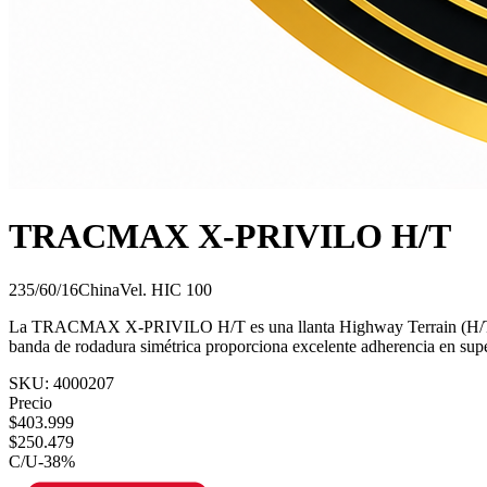
TRACMAX X-PRIVILO H/T
235/60/16
China
Vel.
H
IC
100
La TRACMAX X-PRIVILO H/T es una llanta Highway Terrain (H/T) dis
banda de rodadura simétrica proporciona excelente adherencia en supe
SKU:
4000207
Precio
$
403.999
$
250.479
C/U
-
38
%