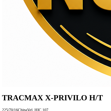
TRACMAX X-PRIVILO H/T
225/70/16
China
Vel.
H
IC
107