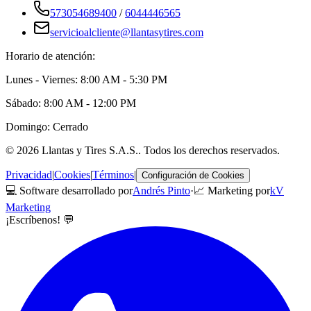
573054689400
/
6044446565
servicioalcliente@llantasytires.com
Horario de atención:
Lunes - Viernes: 8:00 AM - 5:30 PM
Sábado: 8:00 AM - 12:00 PM
Domingo: Cerrado
©
2026
Llantas y Tires S.A.S.
. Todos los derechos reservados.
Privacidad
|
Cookies
|
Términos
|
Configuración de Cookies
💻 Software desarrollado por
Andrés Pinto
·
📈 Marketing por
kV
Marketing
¡Escríbenos! 💬