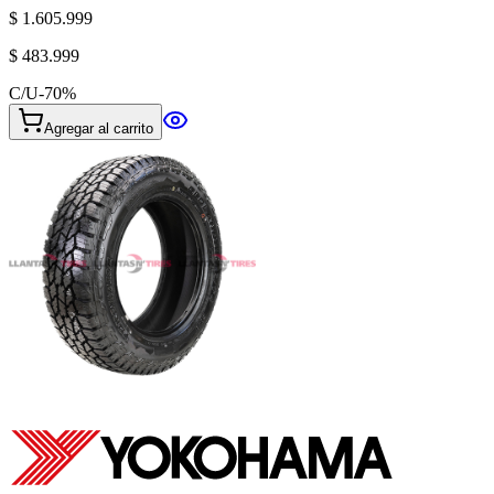
$ 1.605.999
$ 483.999
C/U
-
70
%
Agregar al carrito