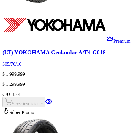
Premium
(LT) YOKOHAMA Geolandar A/T4 G018
305/70/16
$ 1.999.999
$ 1.299.999
C/U
-
35
%
Stock insuficiente
Súper Promo