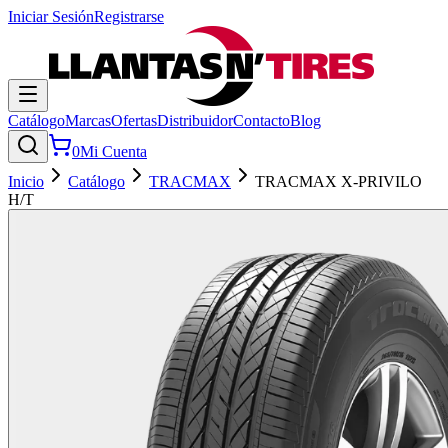
Iniciar Sesión
Registrarse
Catálogo
Marcas
Ofertas
Distribuidor
Contacto
Blog
0
Mi Cuenta
Inicio
Catálogo
TRACMAX
TRACMAX X-PRIVILO
H/T