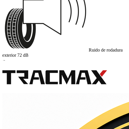
Ruido de rodadura
exterior
72
dB
B