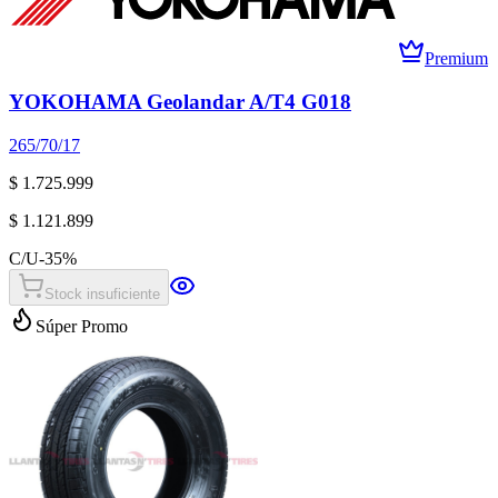
Premium
YOKOHAMA Geolandar A/T4 G018
265/70/17
$ 1.725.999
$ 1.121.899
C/U
-
35
%
Stock insuficiente
Súper Promo