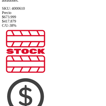
abrasiones.
SKU:
4000610
Precio
$
673.999
$
417.879
C/U
-
38
%