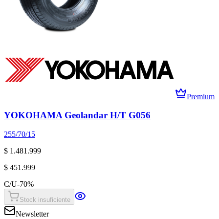
Premium
YOKOHAMA Geolandar H/T G056
255/70/15
$ 1.481.999
$ 451.999
C/U
-
70
%
Stock insuficiente
Newsletter