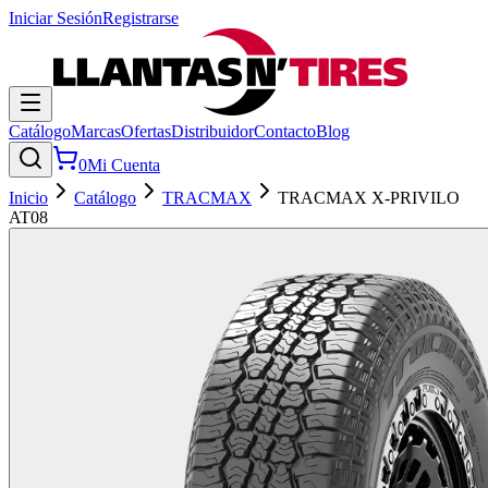
Iniciar Sesión
Registrarse
Catálogo
Marcas
Ofertas
Distribuidor
Contacto
Blog
0
Mi Cuenta
Inicio
Catálogo
TRACMAX
TRACMAX X-PRIVILO
AT08