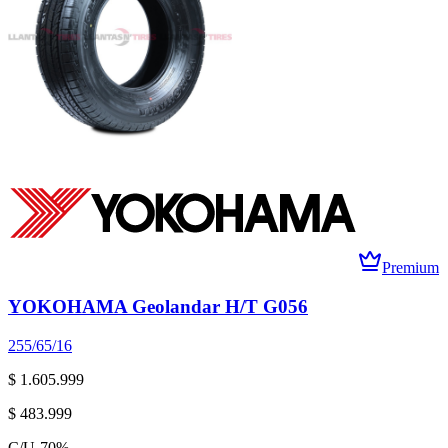
Premium
YOKOHAMA Geolandar H/T G056
255/65/16
$ 1.605.999
$ 483.999
C/U
-
70
%