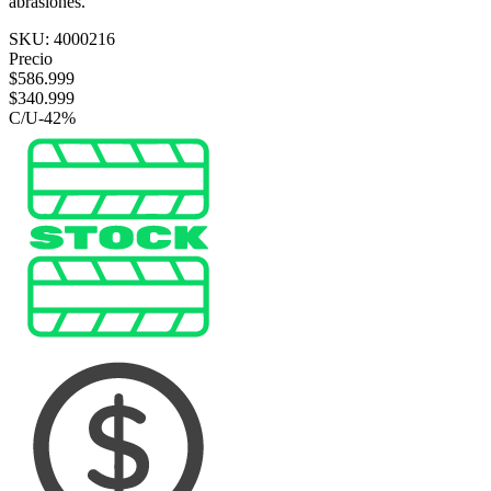
abrasiones.
SKU:
4000216
Precio
$
586.999
$
340.999
C/U
-
42
%