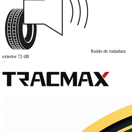
Ruido de rodadura
exterior
72
dB
B