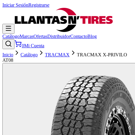
Iniciar Sesión
Registrarse
Catálogo
Marcas
Ofertas
Distribuidor
Contacto
Blog
0
Mi Cuenta
Inicio
Catálogo
TRACMAX
TRACMAX X-PRIVILO
AT08