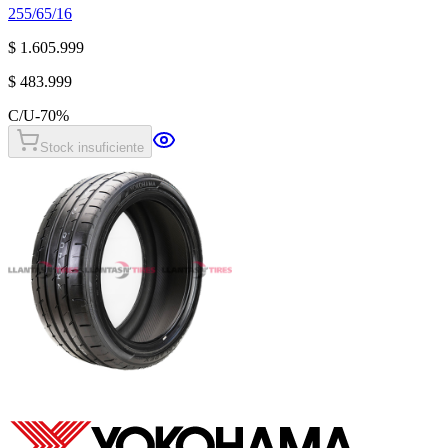
255/65/16
$ 1.605.999
$ 483.999
C/U
-
70
%
Stock insuficiente