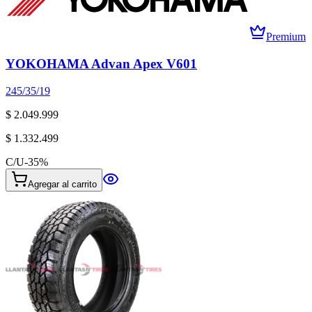
Premium
YOKOHAMA Advan Apex V601
245/35/19
$ 2.049.999
$ 1.332.499
C/U
-
35
%
Agregar al carrito