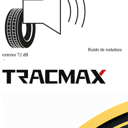
Ruido de rodadura
exterior
72
dB
B