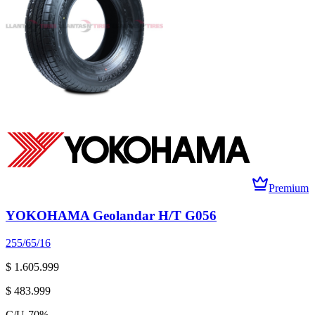
Premium
YOKOHAMA Geolandar H/T G056
255/65/16
$ 1.605.999
$ 483.999
C/U
-
70
%