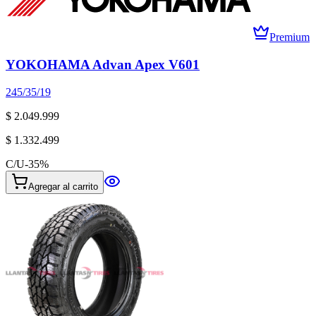
Premium
YOKOHAMA Advan Apex V601
245/35/19
$ 2.049.999
$ 1.332.499
C/U
-
35
%
Agregar al carrito