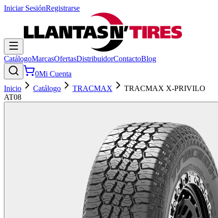
Iniciar Sesión
Registrarse
Catálogo
Marcas
Ofertas
Distribuidor
Contacto
Blog
0
Mi Cuenta
Inicio
Catálogo
TRACMAX
TRACMAX X-PRIVILO
AT08