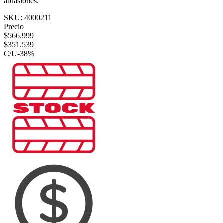
abrasiones.
SKU:
4000211
Precio
$
566.999
$
351.539
C/U
-
38
%