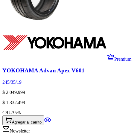
Premium
YOKOHAMA Advan Apex V601
245/35/19
$ 2.049.999
$ 1.332.499
C/U
-
35
%
Agregar al carrito
Newsletter