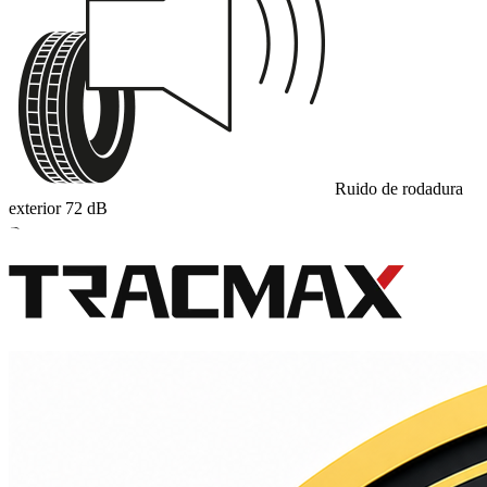
Ruido de rodadura
exterior
72
dB
B