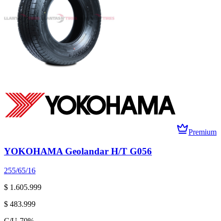
Premium
YOKOHAMA Geolandar H/T G056
255/65/16
$ 1.605.999
$ 483.999
C/U
-
70
%