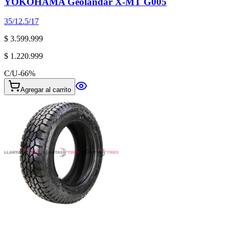
YOKOHAMA Geolandar X-MT G005
35/12.5/17
$ 3.599.999
$ 1.220.999
C/U
-
66
%
Agregar al carrito