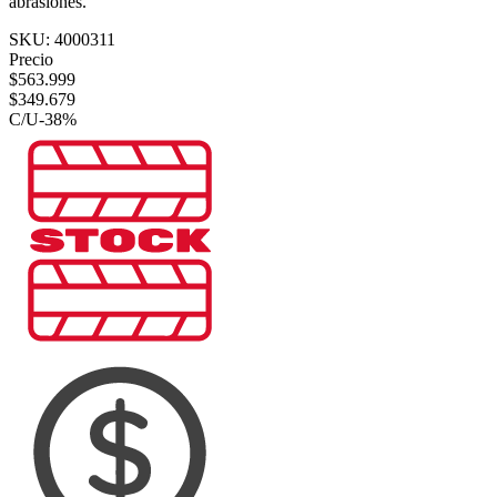
abrasiones.
SKU:
4000311
Precio
$
563.999
$
349.679
C/U
-
38
%