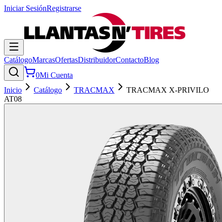
Iniciar Sesión
Registrarse
Catálogo
Marcas
Ofertas
Distribuidor
Contacto
Blog
0
Mi Cuenta
Inicio
Catálogo
TRACMAX
TRACMAX X-PRIVILO
AT08