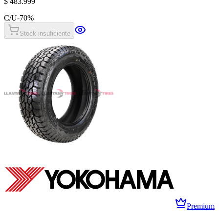
$ 483.999
C/U
-
70
%
Stock insuficiente
Premium