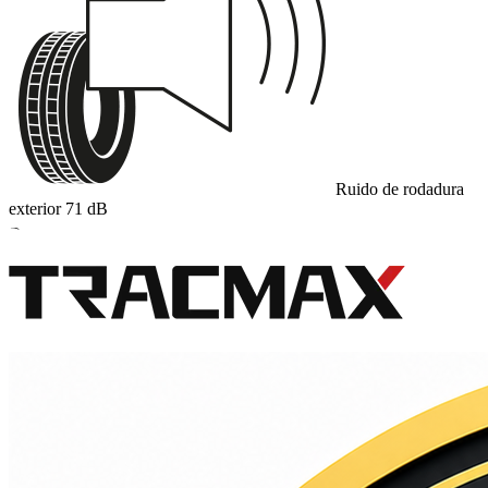
Ruido de rodadura
exterior
71
dB
B