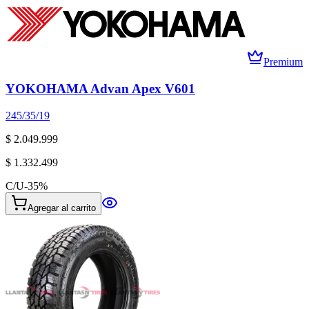
Premium
YOKOHAMA Advan Apex V601
245/35/19
$ 2.049.999
$ 1.332.499
C/U
-
35
%
Agregar al carrito