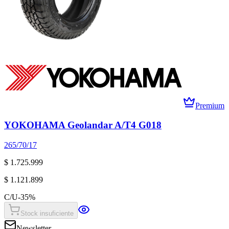
Premium
YOKOHAMA Geolandar A/T4 G018
265/70/17
$ 1.725.999
$ 1.121.899
C/U
-
35
%
Stock insuficiente
Newsletter