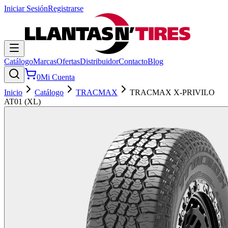
Iniciar Sesión
Registrarse
Catálogo
Marcas
Ofertas
Distribuidor
Contacto
Blog
0
Mi Cuenta
Inicio
Catálogo
TRACMAX
TRACMAX X-PRIVILO
AT01 (XL)