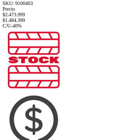
SKU:
9100403
Precio
$
2.473.999
$
1.484.399
C/U
-
40
%