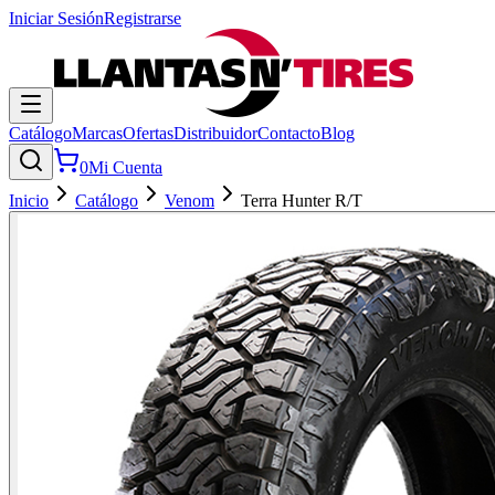
Iniciar Sesión
Registrarse
Catálogo
Marcas
Ofertas
Distribuidor
Contacto
Blog
0
Mi Cuenta
Inicio
Catálogo
Venom
Terra Hunter R/T