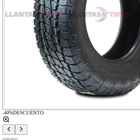
-
40
%
DESCUENTO