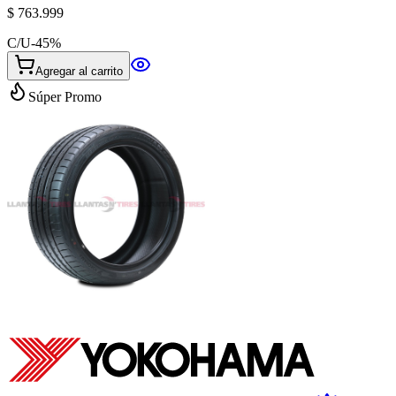
$ 763.999
C/U
-
45
%
Agregar al carrito
Súper Promo