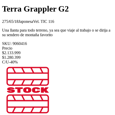
Terra Grappler G2
275/65/18
Japonesa
Vel.
T
IC
116
Una llanta para todo terreno, ya sea que viaje al trabajo o se dirija a
su sendero de montaña favorito
SKU:
9060416
Precio
$
2.133.999
$
1.280.399
C/U
-
40
%