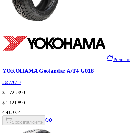
Premium
YOKOHAMA Geolandar A/T4 G018
265/70/17
$ 1.725.999
$ 1.121.899
C/U
-
35
%
Stock insuficiente