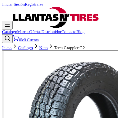
Iniciar Sesión
Registrarse
Catálogo
Marcas
Ofertas
Distribuidor
Contacto
Blog
0
Mi Cuenta
Inicio
Catálogo
Nitto
Terra Grappler G2