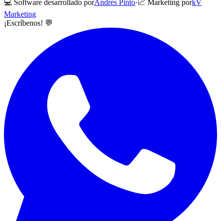
💻 Software desarrollado por
Andrés Pinto
·
📈 Marketing por
kV
Marketing
¡Escríbenos! 💬