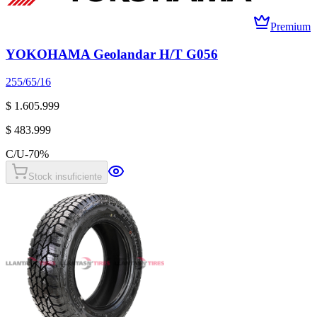
Premium
YOKOHAMA Geolandar H/T G056
255/65/16
$ 1.605.999
$ 483.999
C/U
-
70
%
Stock insuficiente