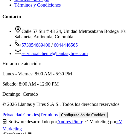
Términos y Condiciones
Contacto
Calle 57 Sur # 48-24, Unidad Metrosabana Bodega 101
Sabaneta
,
Antioquia
, Colombia
573054689400
/
6044446565
servicioalcliente@llantasytires.com
Horario de atención:
Lunes - Viernes: 8:00 AM - 5:30 PM
Sábado: 8:00 AM - 12:00 PM
Domingo: Cerrado
©
2026
Llantas y Tires S.A.S.
. Todos los derechos reservados.
Privacidad
|
Cookies
|
Términos
|
Configuración de Cookies
💻 Software desarrollado por
Andrés Pinto
·
📈 Marketing por
kV
Marketing