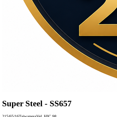
Super Steel - SS657
215/65/16
Taiwanesa
Vel.
H
IC
98