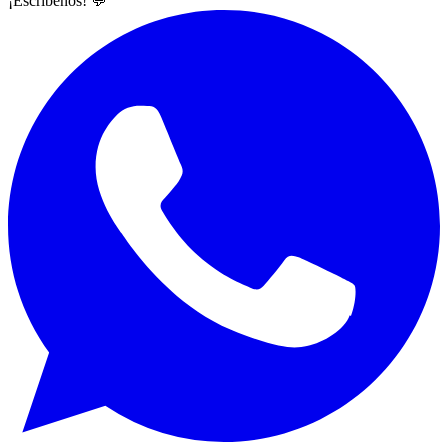
¡Escríbenos! 💬