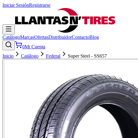
Iniciar Sesión
Registrarse
Catálogo
Marcas
Ofertas
Distribuidor
Contacto
Blog
0
Mi Cuenta
Inicio
Catálogo
Federal
Super Steel - SS657