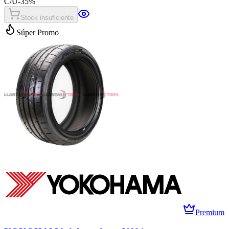
C/U
-
35
%
Stock insuficiente
Súper Promo
Premium