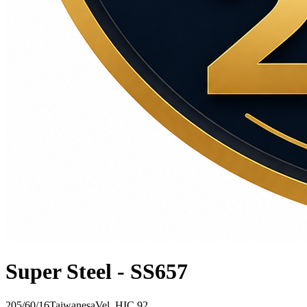
Super Steel - SS657
205/60/16
Taiwanesa
Vel.
H
IC
92