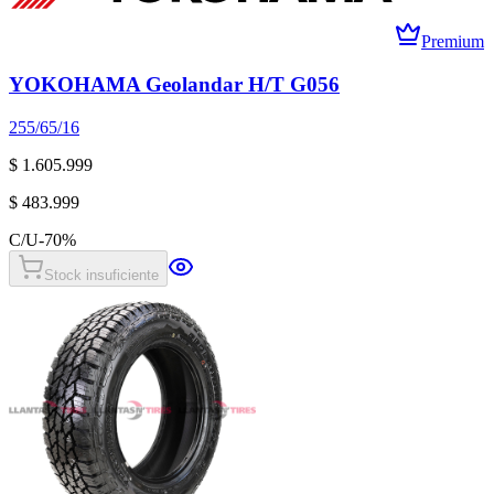
Premium
YOKOHAMA Geolandar H/T G056
255/65/16
$ 1.605.999
$ 483.999
C/U
-
70
%
Stock insuficiente