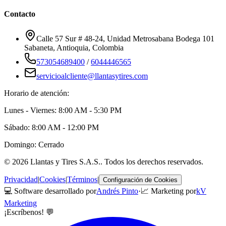
Contacto
Calle 57 Sur # 48-24, Unidad Metrosabana Bodega 101
Sabaneta
,
Antioquia
, Colombia
573054689400
/
6044446565
servicioalcliente@llantasytires.com
Horario de atención:
Lunes - Viernes: 8:00 AM - 5:30 PM
Sábado: 8:00 AM - 12:00 PM
Domingo: Cerrado
©
2026
Llantas y Tires S.A.S.
. Todos los derechos reservados.
Privacidad
|
Cookies
|
Términos
|
Configuración de Cookies
💻 Software desarrollado por
Andrés Pinto
·
📈 Marketing por
kV
Marketing
¡Escríbenos! 💬