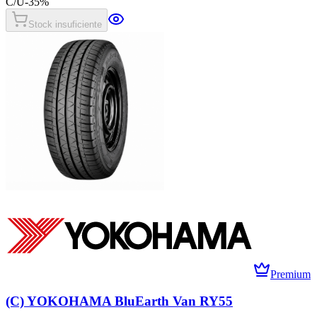
C/U
-
35
%
Stock insuficiente
Premium
(C) YOKOHAMA BluEarth Van RY55