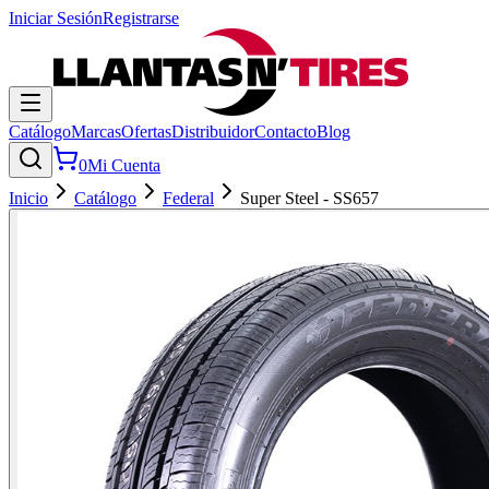
Iniciar Sesión
Registrarse
Catálogo
Marcas
Ofertas
Distribuidor
Contacto
Blog
0
Mi Cuenta
Inicio
Catálogo
Federal
Super Steel - SS657