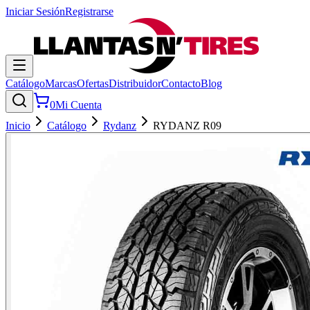
Iniciar Sesión
Registrarse
Catálogo
Marcas
Ofertas
Distribuidor
Contacto
Blog
0
Mi Cuenta
Inicio
Catálogo
Rydanz
RYDANZ R09