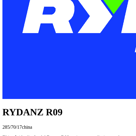
RYDANZ R09
285/70/17
china