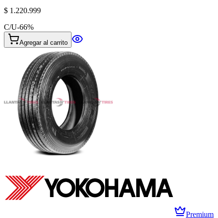
$ 1.220.999
C/U
-
66
%
Agregar al carrito
Premium