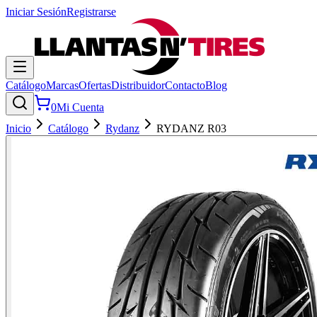
Iniciar Sesión
Registrarse
Catálogo
Marcas
Ofertas
Distribuidor
Contacto
Blog
0
Mi Cuenta
Inicio
Catálogo
Rydanz
RYDANZ R03