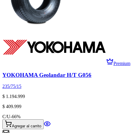
Premium
YOKOHAMA Geolandar H/T G056
235/75/15
$ 1.194.999
$ 409.999
C/U
-
66
%
Agregar al carrito