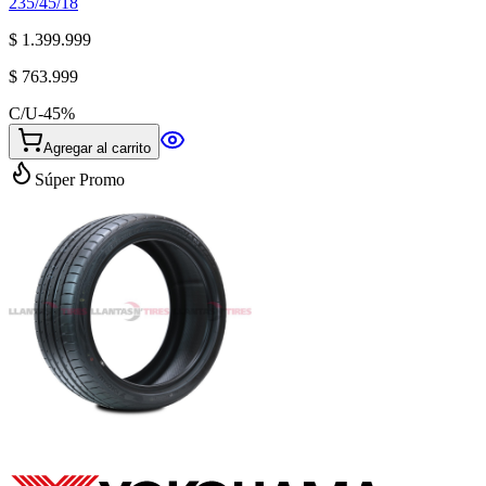
235/45/18
$ 1.399.999
$ 763.999
C/U
-
45
%
Agregar al carrito
Súper Promo