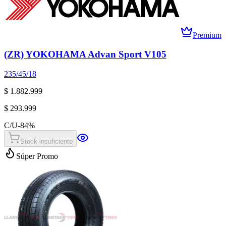
Premium
(ZR) YOKOHAMA Advan Sport V105
235/45/18
$ 1.882.999
$ 293.999
C/U
-
84
%
Stock insuficiente
Súper Promo