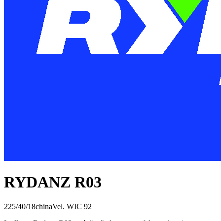
RYDANZ R03
225/40/18
china
Vel.
W
IC
92