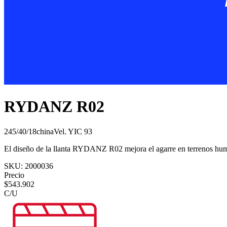
RYDANZ R02
245/40/18
china
Vel.
Y
IC
93
El diseño de la llanta RYDANZ R02 mejora el agarre en terrenos hum
SKU:
2000036
Precio
$
543.902
C/U