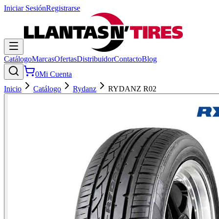
Iniciar Sesión
Registrarse
Catálogo
Marcas
Ofertas
Distribuidor
Contacto
Blog
0
Mi Cuenta
Inicio
Catálogo
Rydanz
RYDANZ R02