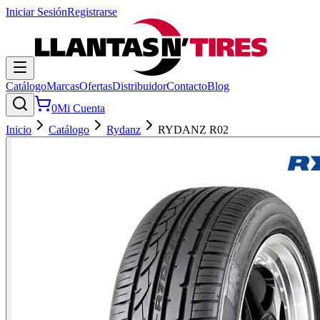
Iniciar Sesión
Registrarse
Catálogo
Marcas
Ofertas
Distribuidor
Contacto
Blog
0
Mi Cuenta
Inicio
Catálogo
Rydanz
RYDANZ R02