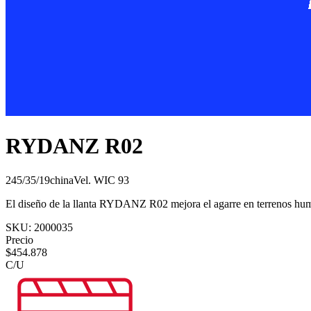
RYDANZ R02
245/35/19
china
Vel.
W
IC
93
El diseño de la llanta RYDANZ R02 mejora el agarre en terrenos hum
SKU:
2000035
Precio
$
454.878
C/U