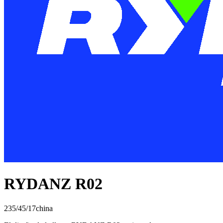
RYDANZ R02
235/45/17
china