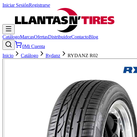
Iniciar Sesión
Registrarse
Catálogo
Marcas
Ofertas
Distribuidor
Contacto
Blog
0
Mi Cuenta
Inicio
Catálogo
Rydanz
RYDANZ R02