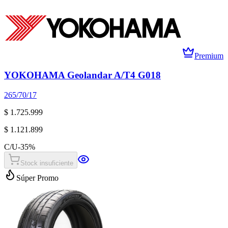
Premium
YOKOHAMA Geolandar A/T4 G018
265/70/17
$ 1.725.999
$ 1.121.899
C/U
-
35
%
Stock insuficiente
Súper Promo