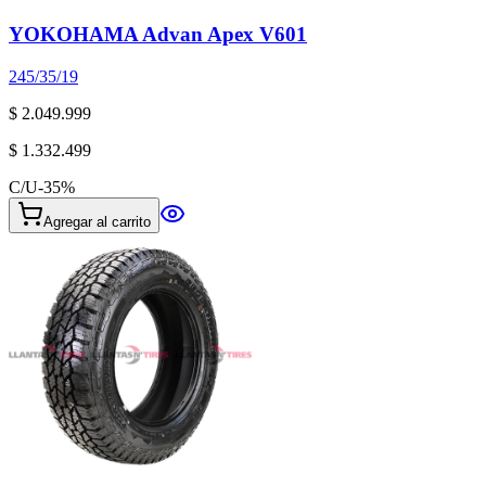
YOKOHAMA Advan Apex V601
245/35/19
$ 2.049.999
$ 1.332.499
C/U
-
35
%
Agregar al carrito