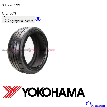
$ 1.220.999
C/U
-
66
%
Agregar al carrito
Premium