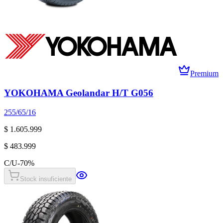
Premium
YOKOHAMA Geolandar H/T G056
255/65/16
$ 1.605.999
$ 483.999
C/U
-
70
%
Stock insuficiente