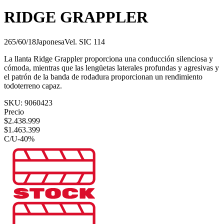
RIDGE GRAPPLER
265/60/18
Japonesa
Vel.
S
IC
114
La llanta Ridge Grappler proporciona una conducción silenciosa y
cómoda, mientras que las lengüetas laterales profundas y agresivas y
el patrón de la banda de rodadura proporcionan un rendimiento
todoterreno capaz.
SKU:
9060423
Precio
$
2.438.999
$
1.463.399
C/U
-
40
%