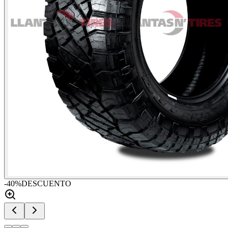
-
40
%
DESCUENTO