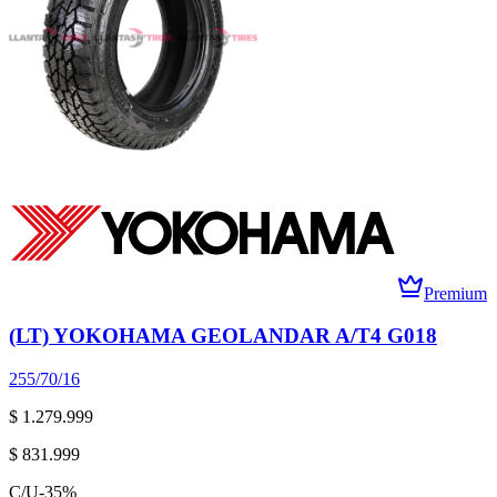
Premium
(LT) YOKOHAMA GEOLANDAR A/T4 G018
255/70/16
$ 1.279.999
$ 831.999
C/U
-
35
%