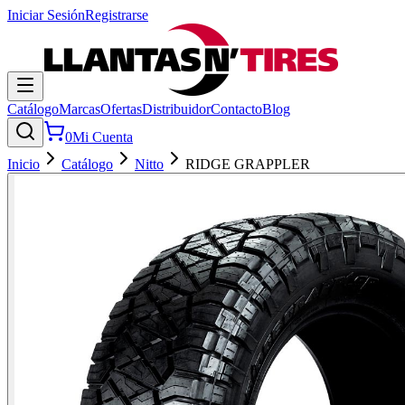
Iniciar Sesión
Registrarse
Catálogo
Marcas
Ofertas
Distribuidor
Contacto
Blog
0
Mi Cuenta
Inicio
Catálogo
Nitto
RIDGE GRAPPLER