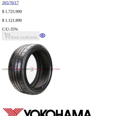
265/70/17
$ 1.725.999
$ 1.121.899
C/U
-
35
%
Stock insuficiente