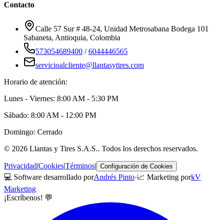
Contacto
Calle 57 Sur # 48-24, Unidad Metrosabana Bodega 101
Sabaneta
,
Antioquia
, Colombia
573054689400
/
6044446565
servicioalcliente@llantasytires.com
Horario de atención:
Lunes - Viernes: 8:00 AM - 5:30 PM
Sábado: 8:00 AM - 12:00 PM
Domingo: Cerrado
©
2026
Llantas y Tires S.A.S.
. Todos los derechos reservados.
Privacidad
|
Cookies
|
Términos
|
Configuración de Cookies
💻 Software desarrollado por
Andrés Pinto
·
📈 Marketing por
kV
Marketing
¡Escríbenos! 💬