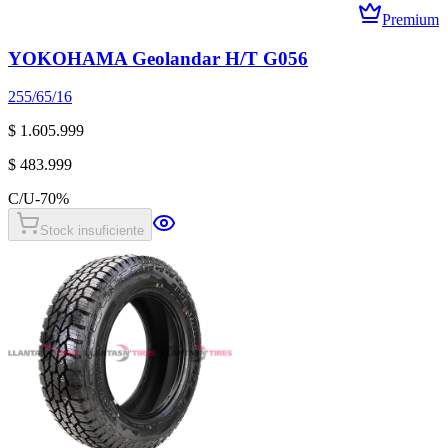
Premium
YOKOHAMA Geolandar H/T G056
255/65/16
$ 1.605.999
$ 483.999
C/U
-
70
%
Stock insuficiente