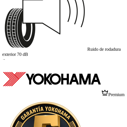
Ruido de rodadura
exterior
70
dB
B
Premium