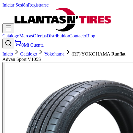
Iniciar Sesión
Registrarse
Catálogo
Marcas
Ofertas
Distribuidor
Contacto
Blog
0
Mi Cuenta
Inicio
Catálogo
Yokohama
(RF) YOKOHAMA Runflat
Advan Sport V105S