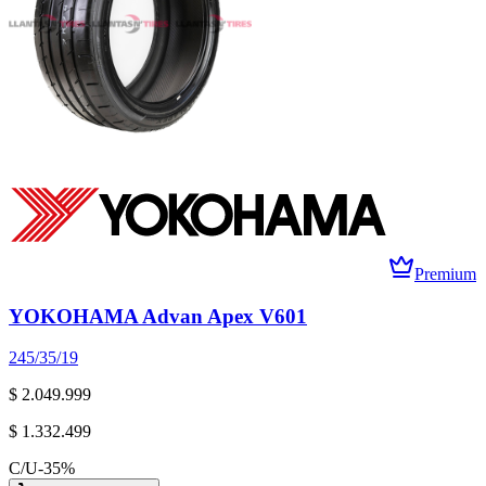
Premium
YOKOHAMA Advan Apex V601
245/35/19
$ 2.049.999
$ 1.332.499
C/U
-
35
%