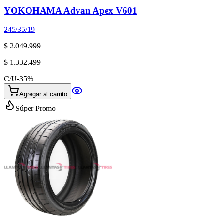
YOKOHAMA Advan Apex V601
245/35/19
$ 2.049.999
$ 1.332.499
C/U
-
35
%
Agregar al carrito
Súper Promo