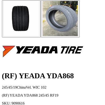
(RF) YEADA YDA868
245/45/19
China
Vel.
W
IC
102
(RF) YEADA YDA868 245/45 RF19
SKU:
9090616