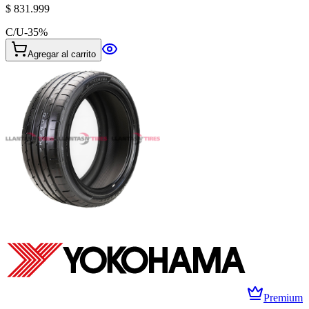
$ 831.999
C/U
-
35
%
Agregar al carrito
Premium