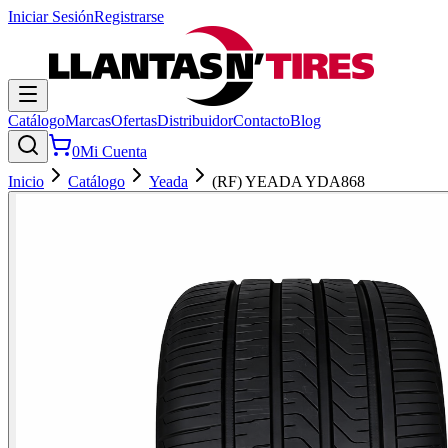
Iniciar Sesión
Registrarse
Catálogo
Marcas
Ofertas
Distribuidor
Contacto
Blog
0
Mi Cuenta
Inicio
Catálogo
Yeada
(RF) YEADA YDA868