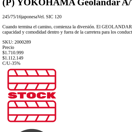
(P) YOKOHAMA Geolandar A/
245/75/16
japonesa
Vel.
S
IC
120
Cuando termina el camino, comienza la diversión. El GEOLANDAR A/T 
capacidad y comodidad dentro y fuera de la carretera para los condu
SKU:
2000289
Precio
$
1.710.999
$
1.112.149
C/U
-
35
%