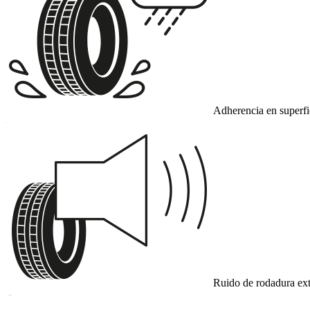
Adherencia en superf
C
Ruido de rodadura ext
B