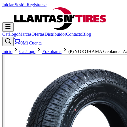
Iniciar Sesión
Registrarse
Catálogo
Marcas
Ofertas
Distribuidor
Contacto
Blog
0
Mi Cuenta
Inicio
Catálogo
Yokohama
(P) YOKOHAMA Geolandar A