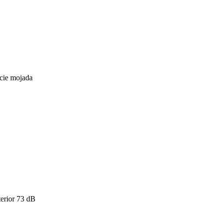
icie mojada
erior
73
dB