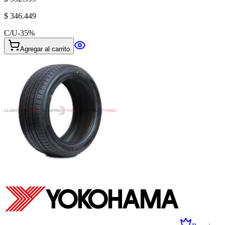
$ 346.449
C/U
-
35
%
Agregar al carrito