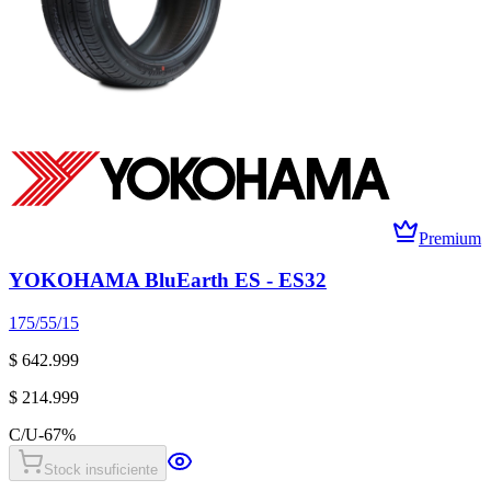
Premium
YOKOHAMA BluEarth ES - ES32
175/55/15
$ 642.999
$ 214.999
C/U
-
67
%
Stock insuficiente