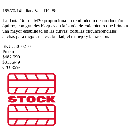
185/70/14
Italiana
Vel.
T
IC
88
La llanta Outrun M20 proporciona un rendimiento de conducción
óptimo, con grandes bloques en la banda de rodamiento que brindan
una mayor estabilidad en las curvas, costillas circunferenciales
anchas para mejorar la estabilidad, el manejo y la tracción.
SKU:
3010210
Precio
$
482.999
$
313.949
C/U
-
35
%