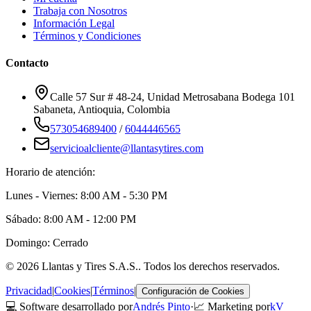
Trabaja con Nosotros
Información Legal
Términos y Condiciones
Contacto
Calle 57 Sur # 48-24, Unidad Metrosabana Bodega 101
Sabaneta
,
Antioquia
, Colombia
573054689400
/
6044446565
servicioalcliente@llantasytires.com
Horario de atención:
Lunes - Viernes: 8:00 AM - 5:30 PM
Sábado: 8:00 AM - 12:00 PM
Domingo: Cerrado
©
2026
Llantas y Tires S.A.S.
. Todos los derechos reservados.
Privacidad
|
Cookies
|
Términos
|
Configuración de Cookies
💻 Software desarrollado por
Andrés Pinto
·
📈 Marketing por
kV