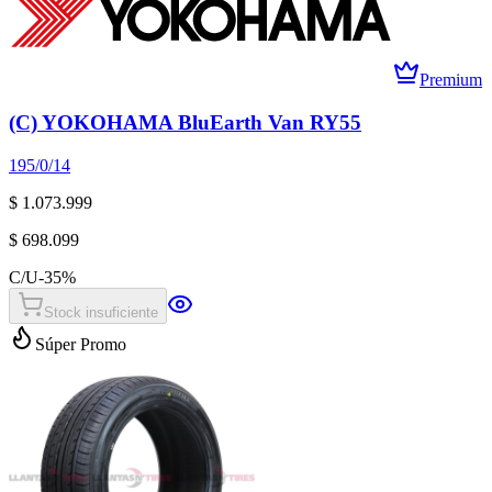
Premium
(C) YOKOHAMA BluEarth Van RY55
195/0/14
$ 1.073.999
$ 698.099
C/U
-
35
%
Stock insuficiente
Súper Promo