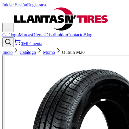
Iniciar Sesión
Registrarse
Catálogo
Marcas
Ofertas
Distribuidor
Contacto
Blog
0
Mi Cuenta
Inicio
Catálogo
Momo
Outrun M20