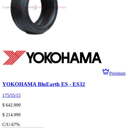
Premium
YOKOHAMA BluEarth ES - ES32
175/55/15
$ 642.999
$ 214.999
C/U
-
67
%