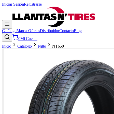
Iniciar Sesión
Registrarse
Catálogo
Marcas
Ofertas
Distribuidor
Contacto
Blog
0
Mi Cuenta
Inicio
Catálogo
Nitto
NT650