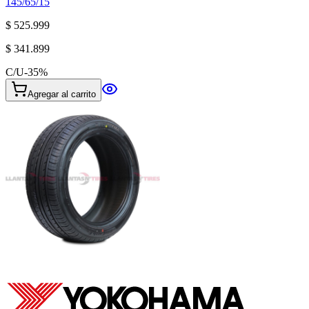
145/65/15
$ 525.999
$ 341.899
C/U
-
35
%
Agregar al carrito