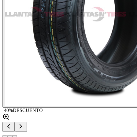
-
40
%
DESCUENTO