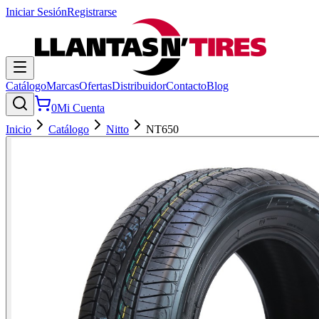
Iniciar Sesión
Registrarse
Catálogo
Marcas
Ofertas
Distribuidor
Contacto
Blog
0
Mi Cuenta
Inicio
Catálogo
Nitto
NT650