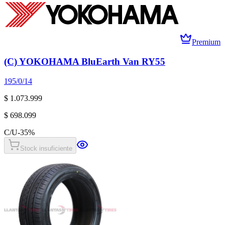
Premium
(C) YOKOHAMA BluEarth Van RY55
195/0/14
$ 1.073.999
$ 698.099
C/U
-
35
%
Stock insuficiente