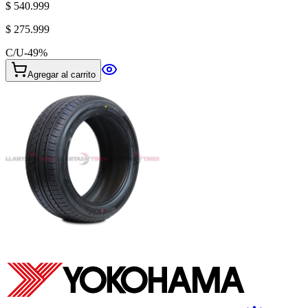
$ 540.999
$ 275.999
C/U
-
49
%
Agregar al carrito