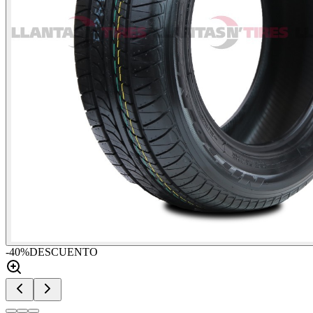
-
40
%
DESCUENTO