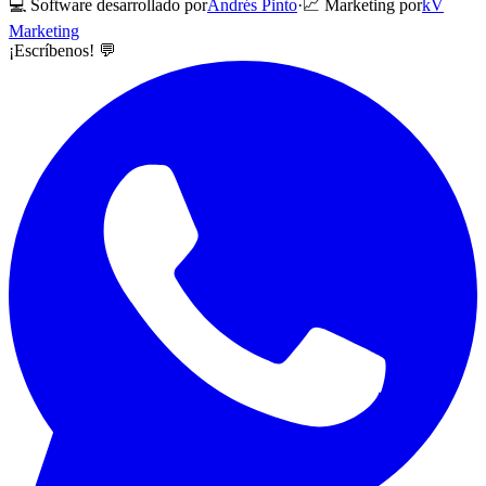
💻 Software desarrollado por
Andrés Pinto
·
📈 Marketing por
kV
Marketing
¡Escríbenos! 💬