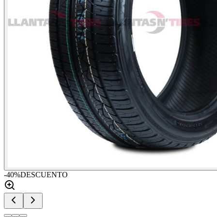
-
40
%
DESCUENTO