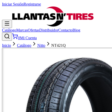
Iniciar Sesión
Registrarse
Catálogo
Marcas
Ofertas
Distribuidor
Contacto
Blog
0
Mi Cuenta
Inicio
Catálogo
Nitto
NT421Q