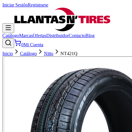
Iniciar Sesión
Registrarse
Catálogo
Marcas
Ofertas
Distribuidor
Contacto
Blog
0
Mi Cuenta
Inicio
Catálogo
Nitto
NT421Q