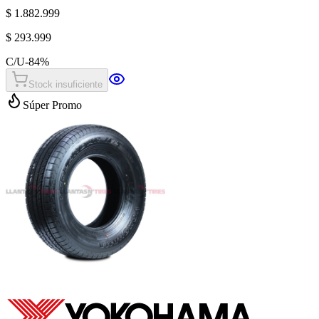
$ 1.882.999
$ 293.999
C/U
-
84
%
Stock insuficiente
Súper Promo