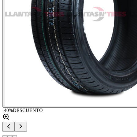
-
40
%
DESCUENTO