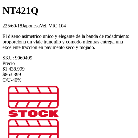
NT421Q
225/60/18
Japonesa
Vel.
V
IC
104
El diseno asimetrico unico y elegante de la banda de rodadmiento
proporciona un viaje tranquilo y comodo mientras entrega una
excelente traccion en pavimento seco y mojado.
SKU:
9060409
Precio
$
1.438.999
$
863.399
C/U
-
40
%