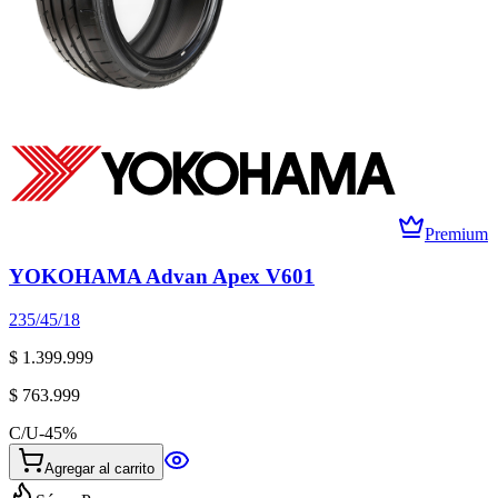
Premium
YOKOHAMA Advan Apex V601
235/45/18
$ 1.399.999
$ 763.999
C/U
-
45
%
Agregar al carrito