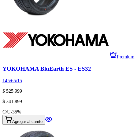
Premium
YOKOHAMA BluEarth ES - ES32
145/65/15
$ 525.999
$ 341.899
C/U
-
35
%
Agregar al carrito