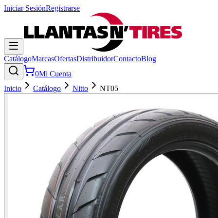
Iniciar Sesión
Registrarse
Catálogo
Marcas
Ofertas
Distribuidor
Contacto
Blog
0
Mi Cuenta
Inicio
Catálogo
Nitto
NT05