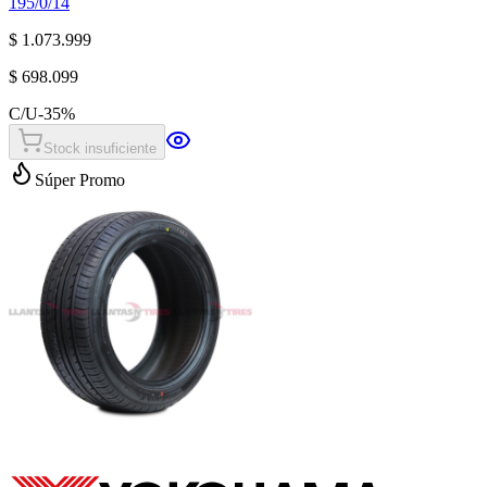
195/0/14
$ 1.073.999
$ 698.099
C/U
-
35
%
Stock insuficiente
Súper Promo