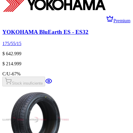
Premium
YOKOHAMA BluEarth ES - ES32
175/55/15
$ 642.999
$ 214.999
C/U
-
67
%
Stock insuficiente