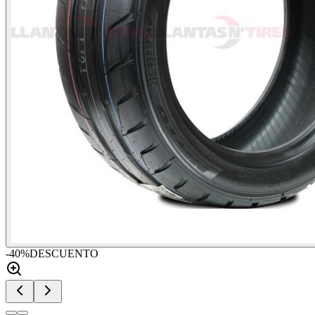
-
40
%
DESCUENTO