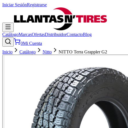
Iniciar Sesión
Registrarse
Catálogo
Marcas
Ofertas
Distribuidor
Contacto
Blog
0
Mi Cuenta
Inicio
Catálogo
Nitto
NITTO Terra Grappler G2