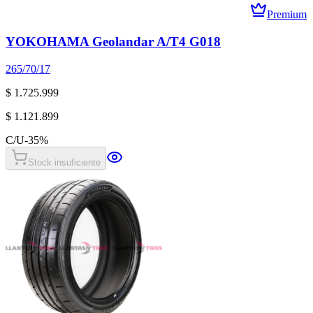
Premium
YOKOHAMA Geolandar A/T4 G018
265/70/17
$ 1.725.999
$ 1.121.899
C/U
-
35
%
Stock insuficiente