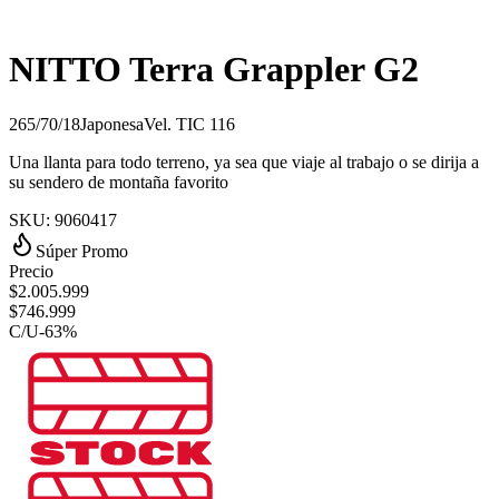
NITTO Terra Grappler G2
265/70/18
Japonesa
Vel.
T
IC
116
Una llanta para todo terreno, ya sea que viaje al trabajo o se dirija a
su sendero de montaña favorito
SKU:
9060417
Súper Promo
Precio
$
2.005.999
$
746.999
C/U
-
63
%