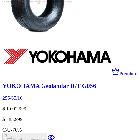
Premium
YOKOHAMA Geolandar H/T G056
255/65/16
$ 1.605.999
$ 483.999
C/U
-
70
%
Stock insuficiente