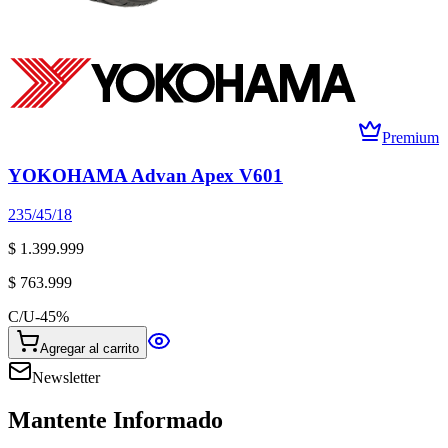
Premium
YOKOHAMA Advan Apex V601
235/45/18
$ 1.399.999
$ 763.999
C/U
-
45
%
Agregar al carrito
Newsletter
Mantente Informado