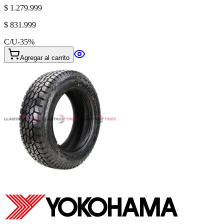
$ 1.279.999
$ 831.999
C/U
-
35
%
Agregar al carrito