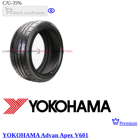
C/U
-
35
%
Stock insuficiente
Premium
YOKOHAMA Advan Apex V601