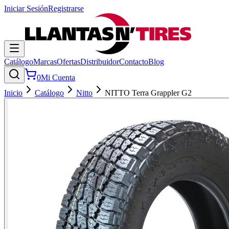
Iniciar Sesión
Registrarse
Catálogo
Marcas
Ofertas
Distribuidor
Contacto
Blog
0
Mi Cuenta
Inicio
Catálogo
Nitto
NITTO Terra Grappler G2