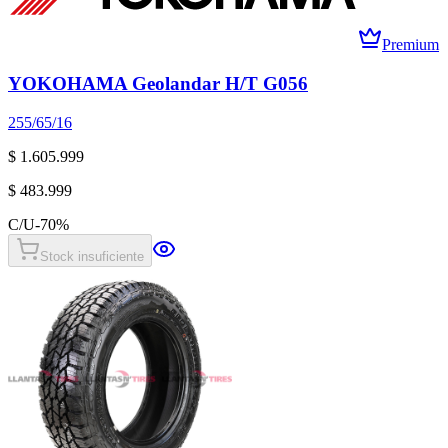
Premium
YOKOHAMA Geolandar H/T G056
255/65/16
$ 1.605.999
$ 483.999
C/U
-
70
%
Stock insuficiente