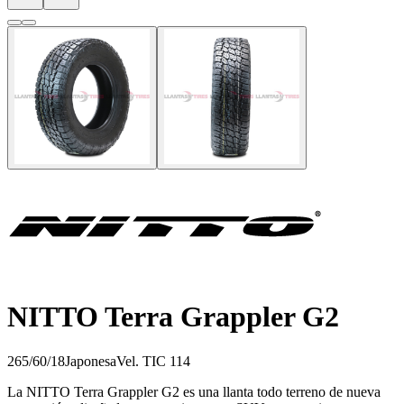
NITTO Terra Grappler G2
265/60/18
Japonesa
Vel.
T
IC
114
La NITTO Terra Grappler G2 es una llanta todo terreno de nueva