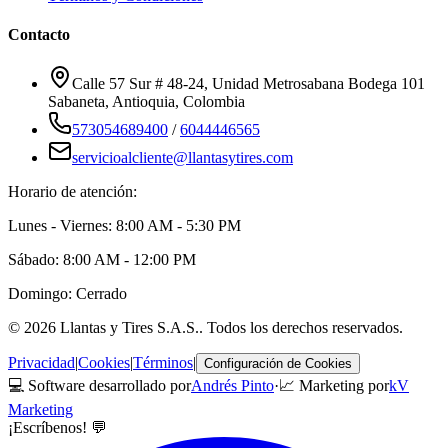
Contacto
Calle 57 Sur # 48-24, Unidad Metrosabana Bodega 101
Sabaneta
,
Antioquia
, Colombia
573054689400
/
6044446565
servicioalcliente@llantasytires.com
Horario de atención:
Lunes - Viernes: 8:00 AM - 5:30 PM
Sábado: 8:00 AM - 12:00 PM
Domingo: Cerrado
©
2026
Llantas y Tires S.A.S.
. Todos los derechos reservados.
Privacidad
|
Cookies
|
Términos
|
Configuración de Cookies
💻 Software desarrollado por
Andrés Pinto
·
📈 Marketing por
kV
Marketing
¡Escríbenos! 💬