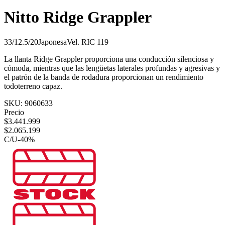
Nitto Ridge Grappler
33/12.5/20
Japonesa
Vel.
R
IC
119
La llanta Ridge Grappler proporciona una conducción silenciosa y
cómoda, mientras que las lengüetas laterales profundas y agresivas y
el patrón de la banda de rodadura proporcionan un rendimiento
todoterreno capaz.
SKU:
9060633
Precio
$
3.441.999
$
2.065.199
C/U
-
40
%