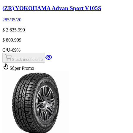
(ZR) YOKOHAMA Advan Sport V105S
285/35/20
$ 2.635.999
$ 809.999
C/U
-
69
%
Stock insuficiente
Súper Promo