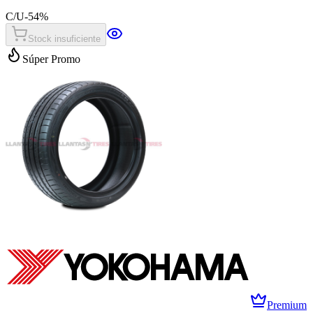
C/U
-
54
%
Stock insuficiente
Súper Promo
Premium