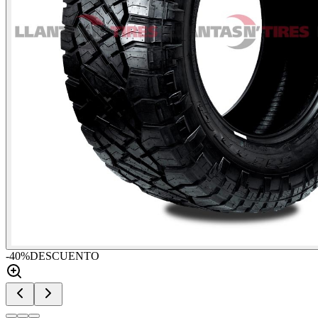
-
40
%
DESCUENTO