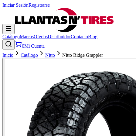
Iniciar Sesión
Registrarse
Catálogo
Marcas
Ofertas
Distribuidor
Contacto
Blog
0
Mi Cuenta
Inicio
Catálogo
Nitto
Nitto Ridge Grappler