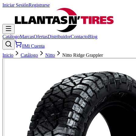
Iniciar Sesión
Registrarse
Catálogo
Marcas
Ofertas
Distribuidor
Contacto
Blog
0
Mi Cuenta
Inicio
Catálogo
Nitto
Nitto Ridge Grappler