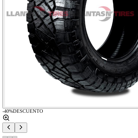
-
40
%
DESCUENTO