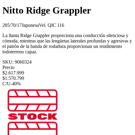
Nitto Ridge Grappler
285/70/17
Japonesa
Vel.
Q
IC
116
La llanta Ridge Grappler proporciona una conducción silenciosa y
cómoda, mientras que las lengüetas laterales profundas y agresivas y
el patrón de la banda de rodadura proporcionan un rendimiento
todoterreno capaz.
SKU:
9060324
Precio
$
2.617.999
$
1.570.799
C/U
-
40
%