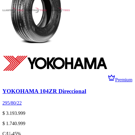
Premium
YOKOHAMA 104ZR Direccional
295/80/22
$ 3.193.999
$ 1.740.999
C/U
-
45
%