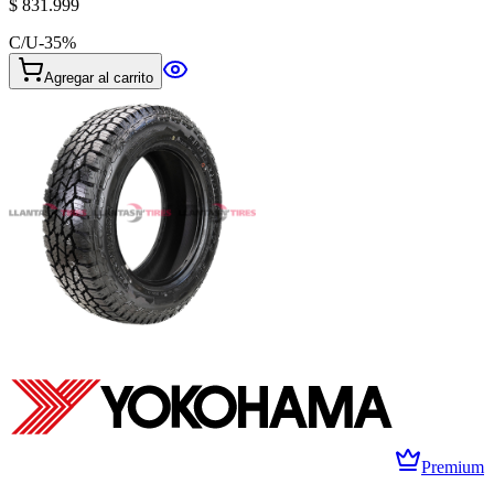
$ 831.999
C/U
-
35
%
Agregar al carrito
Premium