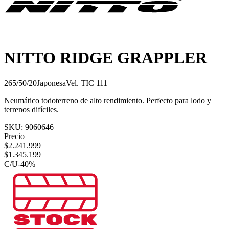
NITTO RIDGE GRAPPLER
265/50/20
Japonesa
Vel.
T
IC
111
Neumático todoterreno de alto rendimiento. Perfecto para lodo y
terrenos difíciles.
SKU:
9060646
Precio
$
2.241.999
$
1.345.199
C/U
-
40
%