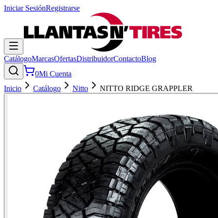
Iniciar Sesión
Registrarse
Catálogo
Marcas
Ofertas
Distribuidor
Contacto
Blog
0
Mi Cuenta
Inicio
Catálogo
Nitto
NITTO RIDGE GRAPPLER