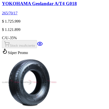
YOKOHAMA Geolandar A/T4 G018
265/70/17
$ 1.725.999
$ 1.121.899
C/U
-
35
%
Stock insuficiente
Súper Promo