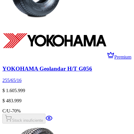
Premium
YOKOHAMA Geolandar H/T G056
255/65/16
$ 1.605.999
$ 483.999
C/U
-
70
%
Stock insuficiente