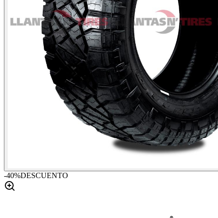
-
40
%
DESCUENTO