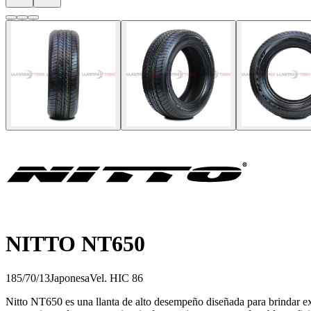
NITTO NT650
185/70/13
Japonesa
Vel.
H
IC
86
Nitto NT650 es una llanta de alto desempeño diseñada para brindar exc