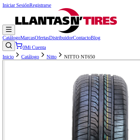
Iniciar Sesión
Registrarse
Catálogo
Marcas
Ofertas
Distribuidor
Contacto
Blog
0
Mi Cuenta
Inicio
Catálogo
Nitto
NITTO NT650