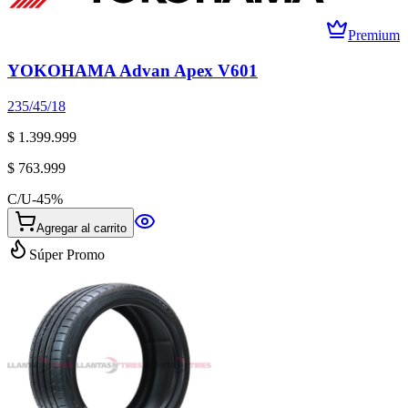
Premium
YOKOHAMA Advan Apex V601
235/45/18
$ 1.399.999
$ 763.999
C/U
-
45
%
Agregar al carrito
Súper Promo