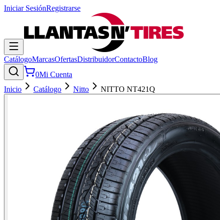
Iniciar Sesión
Registrarse
Catálogo
Marcas
Ofertas
Distribuidor
Contacto
Blog
0
Mi Cuenta
Inicio
Catálogo
Nitto
NITTO NT421Q