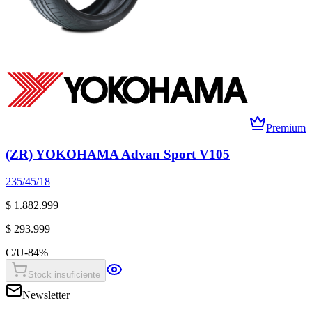
Premium
(ZR) YOKOHAMA Advan Sport V105
235/45/18
$ 1.882.999
$ 293.999
C/U
-
84
%
Stock insuficiente
Newsletter