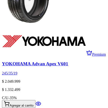
Premium
YOKOHAMA Advan Apex V601
245/35/19
$ 2.049.999
$ 1.332.499
C/U
-
35
%
Agregar al carrito