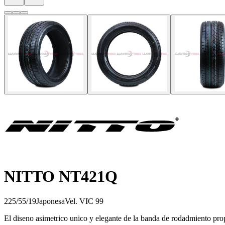
NITTO NT421Q
225/55/19
Japonesa
Vel.
V
IC
99
El diseno asimetrico unico y elegante de la banda de rodadmiento pro