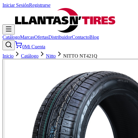
Iniciar Sesión
Registrarse
Catálogo
Marcas
Ofertas
Distribuidor
Contacto
Blog
0
Mi Cuenta
Inicio
Catálogo
Nitto
NITTO NT421Q