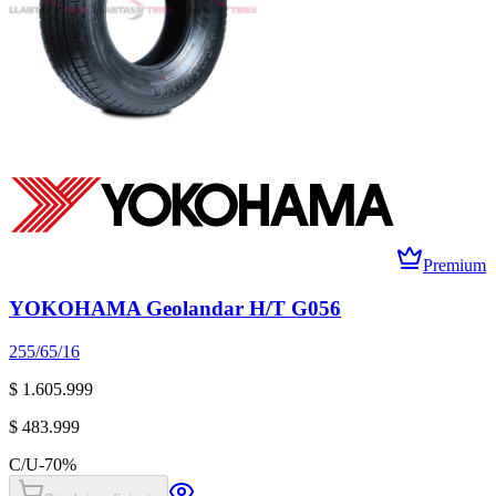
Premium
YOKOHAMA Geolandar H/T G056
255/65/16
$ 1.605.999
$ 483.999
C/U
-
70
%