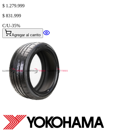
$ 1.279.999
$ 831.999
C/U
-
35
%
Agregar al carrito