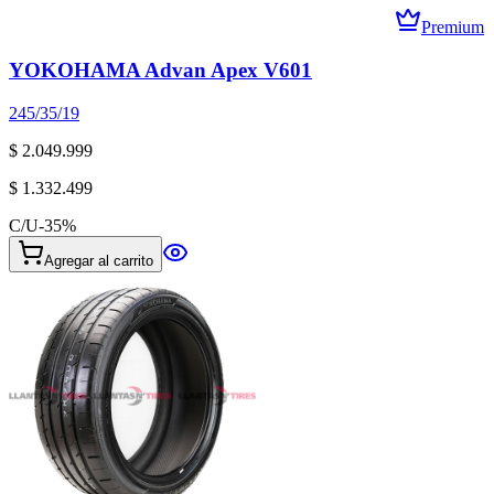
Premium
YOKOHAMA Advan Apex V601
245/35/19
$ 2.049.999
$ 1.332.499
C/U
-
35
%
Agregar al carrito