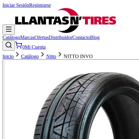
Iniciar Sesión
Registrarse
Catálogo
Marcas
Ofertas
Distribuidor
Contacto
Blog
0
Mi Cuenta
Inicio
Catálogo
Nitto
NITTO INVO