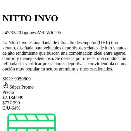
NITTO INVO
245/35/20
Japonesa
Vel.
W
IC
95
La Nitto Invo es una llanta de ultra alto desempeño (UHP) tipo
verano, diseñada para vehículos deportivos, sedanes de lujo y autos
de alto rendimiento que buscan una combinación ideal entre agarre,
confort y manejo silencioso. Se destaca por ofrecer una conducción
refinada sin sacrificar prestaciones deportivas, convirtiéndola en una
opción muy popular en setups premium y rines escalonados.
SKU:
9050800
Súper Promo
Precio
$
2.184.999
$
777.999
C/U
-
64
%