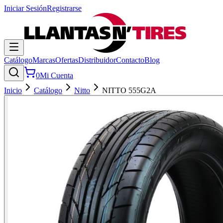
Iniciar Sesión
Registrarse
Catálogo
Marcas
Ofertas
Distribuidor
Contacto
Blog
0
Mi Cuenta
Inicio
Catálogo
Nitto
NITTO 555G2A