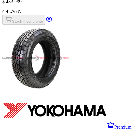
$ 483.999
C/U
-
70
%
Stock insuficiente
Premium