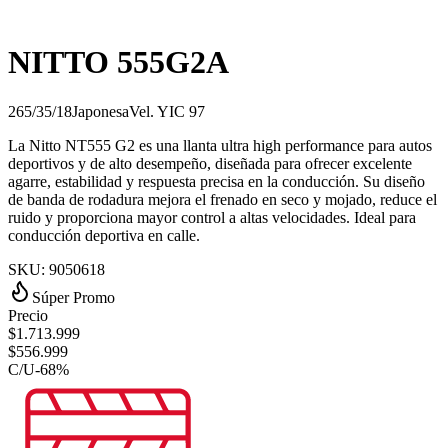
NITTO 555G2A
265/35/18
Japonesa
Vel.
Y
IC
97
La Nitto NT555 G2 es una llanta ultra high performance para autos
deportivos y de alto desempeño, diseñada para ofrecer excelente
agarre, estabilidad y respuesta precisa en la conducción. Su diseño
de banda de rodadura mejora el frenado en seco y mojado, reduce el
ruido y proporciona mayor control a altas velocidades. Ideal para
conducción deportiva en calle.
SKU:
9050618
Súper Promo
Precio
$
1.713.999
$
556.999
C/U
-
68
%