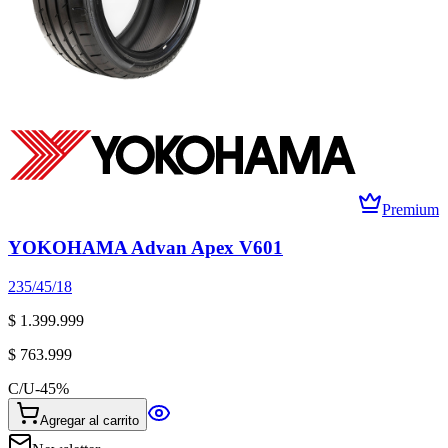
Premium
YOKOHAMA Advan Apex V601
235/45/18
$ 1.399.999
$ 763.999
C/U
-
45
%
Agregar al carrito