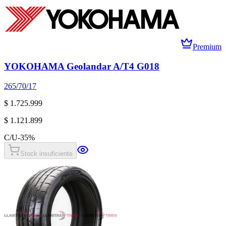
Premium
YOKOHAMA Geolandar A/T4 G018
265/70/17
$ 1.725.999
$ 1.121.899
C/U
-
35
%
Stock insuficiente