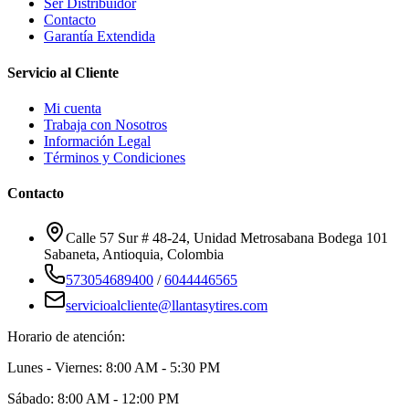
Ser Distribuidor
Contacto
Garantía Extendida
Servicio al Cliente
Mi cuenta
Trabaja con Nosotros
Información Legal
Términos y Condiciones
Contacto
Calle 57 Sur # 48-24, Unidad Metrosabana Bodega 101
Sabaneta
,
Antioquia
, Colombia
573054689400
/
6044446565
servicioalcliente@llantasytires.com
Horario de atención:
Lunes - Viernes: 8:00 AM - 5:30 PM
Sábado: 8:00 AM - 12:00 PM