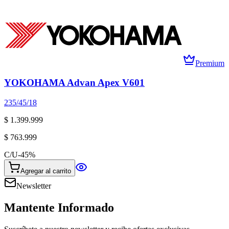
Premium
YOKOHAMA Advan Apex V601
235/45/18
$ 1.399.999
$ 763.999
C/U
-
45
%
Agregar al carrito
Newsletter
Mantente Informado