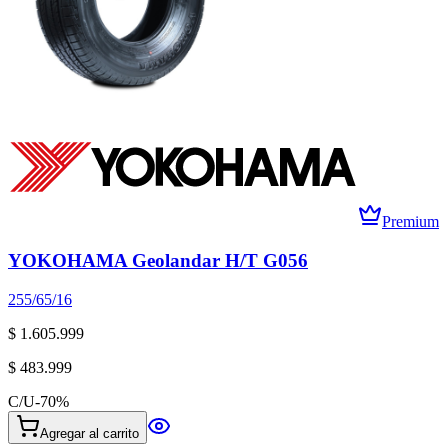
Premium
YOKOHAMA Geolandar H/T G056
255/65/16
$ 1.605.999
$ 483.999
C/U
-
70
%
Agregar al carrito