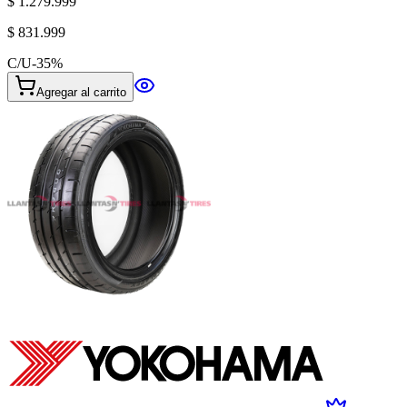
$ 1.279.999
$ 831.999
C/U
-
35
%
Agregar al carrito