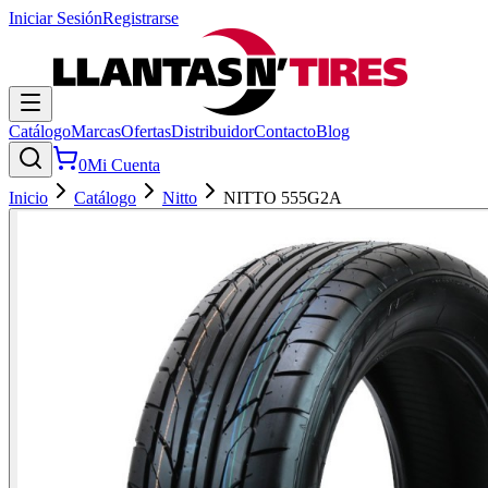
Iniciar Sesión
Registrarse
Catálogo
Marcas
Ofertas
Distribuidor
Contacto
Blog
0
Mi Cuenta
Inicio
Catálogo
Nitto
NITTO 555G2A