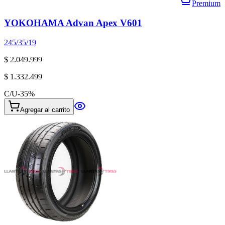
Premium
YOKOHAMA Advan Apex V601
245/35/19
$ 2.049.999
$ 1.332.499
C/U
-
35
%
Agregar al carrito