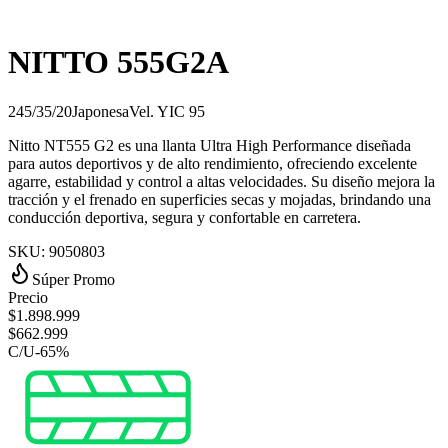
NITTO 555G2A
245/35/20
Japonesa
Vel.
Y
IC
95
Nitto NT555 G2 es una llanta Ultra High Performance diseñada
para autos deportivos y de alto rendimiento, ofreciendo excelente
agarre, estabilidad y control a altas velocidades. Su diseño mejora la
tracción y el frenado en superficies secas y mojadas, brindando una
conducción deportiva, segura y confortable en carretera.
SKU:
9050803
Súper Promo
Precio
$
1.898.999
$
662.999
C/U
-
65
%