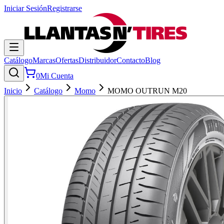
Iniciar Sesión
Registrarse
Catálogo
Marcas
Ofertas
Distribuidor
Contacto
Blog
0
Mi Cuenta
Inicio
Catálogo
Momo
MOMO OUTRUN M20