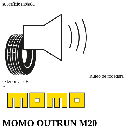
superficie mojada
C
Ruido de rodadura
exterior
71
dB
B
MOMO OUTRUN M20