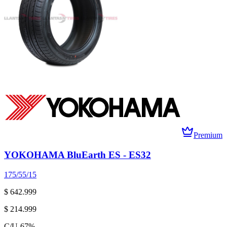
Premium
YOKOHAMA BluEarth ES - ES32
175/55/15
$ 642.999
$ 214.999
C/U
-
67
%