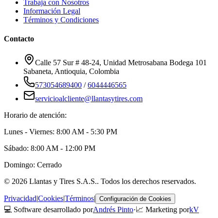
Trabaja con Nosotros
Información Legal
Términos y Condiciones
Contacto
Calle 57 Sur # 48-24, Unidad Metrosabana Bodega 101
Sabaneta
,
Antioquia
, Colombia
573054689400
/
6044446565
servicioalcliente@llantasytires.com
Horario de atención:
Lunes - Viernes: 8:00 AM - 5:30 PM
Sábado: 8:00 AM - 12:00 PM
Domingo: Cerrado
©
2026
Llantas y Tires S.A.S.
. Todos los derechos reservados.
Privacidad
|
Cookies
|
Términos
|
Configuración de Cookies
💻 Software desarrollado por
Andrés Pinto
·
📈 Marketing por
kV