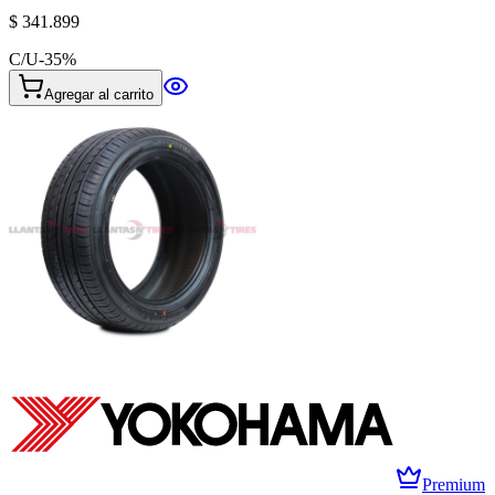
$ 341.899
C/U
-
35
%
Agregar al carrito
Premium