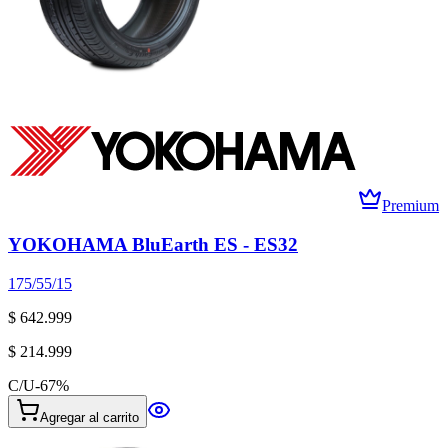
Premium
YOKOHAMA BluEarth ES - ES32
175/55/15
$ 642.999
$ 214.999
C/U
-
67
%
Agregar al carrito