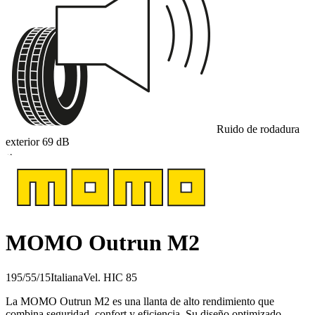
Ruido de rodadura
exterior
69
dB
A
MOMO Outrun M2
195/55/15
Italiana
Vel.
H
IC
85
La MOMO Outrun M2 es una llanta de alto rendimiento que
combina seguridad, confort y eficiencia. Su diseño optimizado