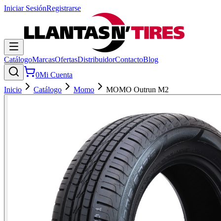
Iniciar Sesión
Registrarse
Catálogo
Marcas
Ofertas
Distribuidor
Contacto
Blog
0
Mi Cuenta
Inicio
Catálogo
Momo
MOMO Outrun M2