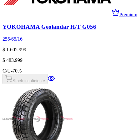
Premium
YOKOHAMA Geolandar H/T G056
255/65/16
$ 1.605.999
$ 483.999
C/U
-
70
%
Stock insuficiente