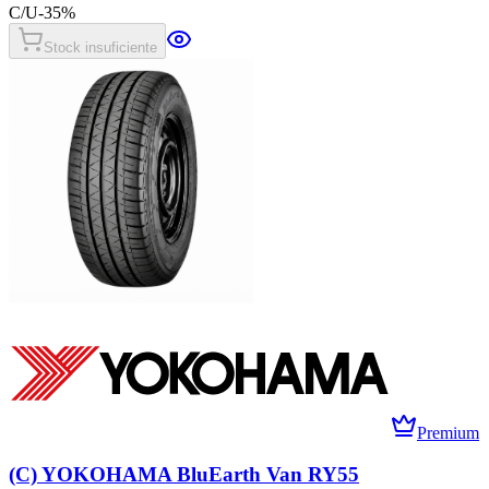
C/U
-
35
%
Stock insuficiente
Premium
(C) YOKOHAMA BluEarth Van RY55