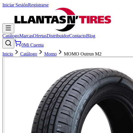
Iniciar Sesión
Registrarse
Catálogo
Marcas
Ofertas
Distribuidor
Contacto
Blog
0
Mi Cuenta
Inicio
Catálogo
Momo
MOMO Outrun M2