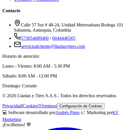
Contacto
Calle 57 Sur # 48-24, Unidad Metrosabana Bodega 101
Sabaneta
,
Antioquia
, Colombia
573054689400
/
6044446565
servicioalcliente@llantasytires.com
Horario de atención:
Lunes - Viernes: 8:00 AM - 5:30 PM
Sábado: 8:00 AM - 12:00 PM
Domingo: Cerrado
©
2026
Llantas y Tires S.A.S.
. Todos los derechos reservados.
Privacidad
|
Cookies
|
Términos
|
Configuración de Cookies
💻 Software desarrollado por
Andrés Pinto
·
📈 Marketing por
kV
Marketing
¡Escríbenos! 💬