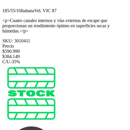
185/55/16
Italiana
Vel.
V
IC
87
<p>Cuatro canales internos y vías externas de escape que
proporcionan un rendimiento óptimo en superficies secas y
húmedas.</p>
SKU:
3010411
Precio
$
590.999
$
384.149
C/U
-
35
%