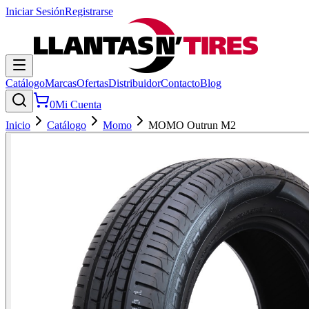
Iniciar Sesión
Registrarse
Catálogo
Marcas
Ofertas
Distribuidor
Contacto
Blog
0
Mi Cuenta
Inicio
Catálogo
Momo
MOMO Outrun M2