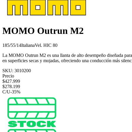
MOMO Outrun M2
185/55/14
Italiana
Vel.
H
IC
80
La MOMO Outrun M2 es una llanta de alto desempeño diseñada para aut
en superficies secas y mojadas, ofreciendo una conducción más silenci
SKU:
3010200
Precio
$
427.999
$
278.199
C/U
-
35
%