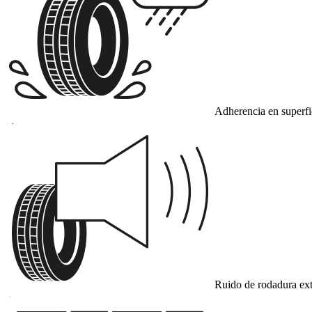
Adherencia en superf
D
Ruido de rodadura ext
B