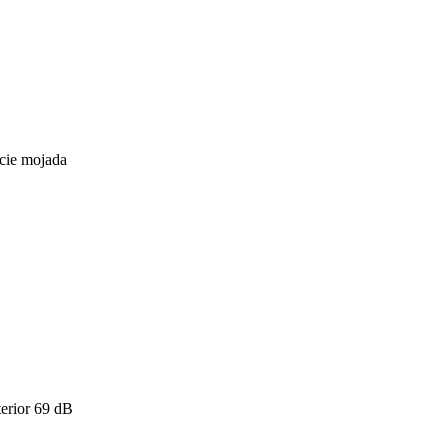
icie mojada
erior
69
dB