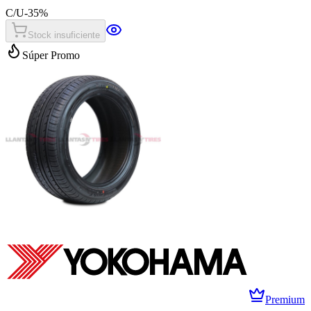
C/U
-
35
%
Stock insuficiente
Súper Promo
Premium