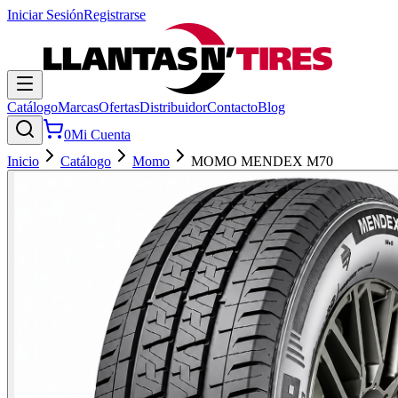
Iniciar Sesión
Registrarse
Catálogo
Marcas
Ofertas
Distribuidor
Contacto
Blog
0
Mi Cuenta
Inicio
Catálogo
Momo
MOMO MENDEX M70