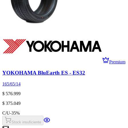
Premium
YOKOHAMA BluEarth ES - ES32
165/65/14
$ 576.999
$ 375.049
C/U
-
35
%
Stock insuficiente