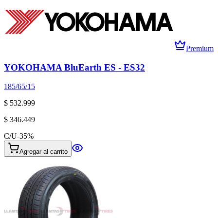
Premium
YOKOHAMA BluEarth ES - ES32
185/65/15
$ 532.999
$ 346.449
C/U
-
35
%
Agregar al carrito