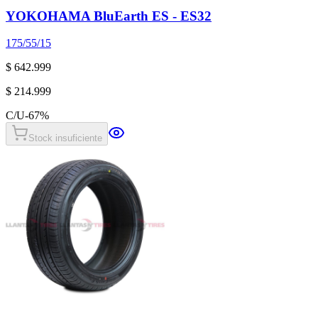
YOKOHAMA BluEarth ES - ES32
175/55/15
$ 642.999
$ 214.999
C/U
-
67
%
Stock insuficiente